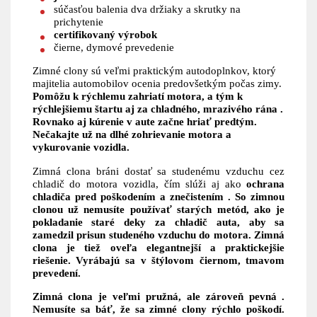
súčasťou balenia dva držiaky a skrutky na
prichytenie
certifikovaný výrobok
čierne, dymové prevedenie
Zimné clony sú veľmi praktickým autodoplnkov, ktorý
majitelia automobilov ocenia predovšetkým počas zimy.
Pomôžu k rýchlemu zahriatí motora, a tým k
rýchlejšiemu štartu aj za chladného, ​​mrazivého rána .
Rovnako aj
kúrenie v aute začne hriať predtým.
Nečakajte už na dlhé zohrievanie motora a
vykurovanie vozidla.
Zimná clona bráni dostať sa studenému vzduchu cez
chladič do motora vozidla, čím slúži aj ako
ochrana
chladiča pred poškodením a znečistením . So zimnou
clonou už nemusíte používať starých metód, ako je
pokladanie staré deky za chladič auta, aby sa
zamedzil prisun studeného vzduchu do motora. Zimná
clona je tiež oveľa elegantnejší a praktickejšie
riešenie.
Vyrábajú sa v štýlovom čiernom, tmavom
prevedení.
Zimná clona je veľmi pružná, ale zároveň pevná .
Nemusíte sa báť, že sa zimné clony rýchlo poškodí.