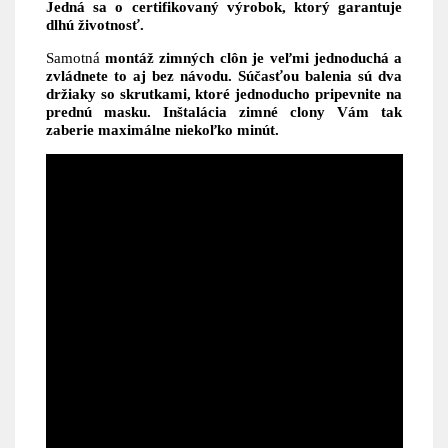
Jedná sa o
certifikovaný výrobok, ktorý garantuje
dlhú životnosť.
Samotná
montáž zimných clôn je veľmi jednoduchá a
zvládnete to aj bez návodu. Súčasťou balenia sú dva
držiaky so skrutkami, ktoré jednoducho pripevnite na
prednú masku. Inštalácia zimné clony Vám tak
zaberie maximálne niekoľko minút.