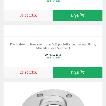
od 8-14 dní
38,30 EUR
Kúpiť
Prechodzie rozširovacie (dištančné) podložky pod kolesá 30mm,
Mercedes Benz Sprinter I
29.733022116
od 8-14 dní
28,90 EUR
Kúpiť