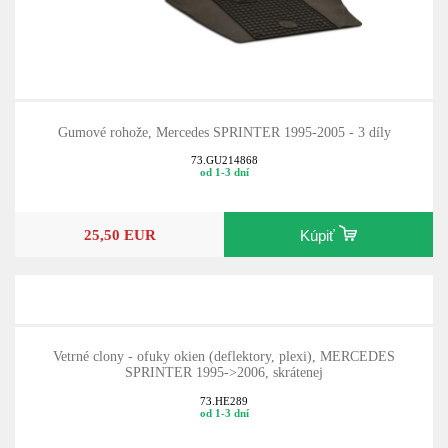
Gumové rohože, Mercedes SPRINTER 1995-2005 - 3 díly
73.GU214868
od 1-3 dní
25,50 EUR
Kúpiť
Vetrné clony - ofuky okien (deflektory, plexi), MERCEDES
SPRINTER 1995->2006, skrátenej
73.HE289
od 1-3 dní