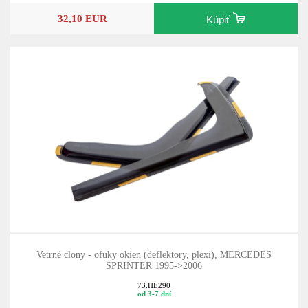
32,10 EUR
Kúpiť
Vetrné clony - ofuky okien (deflektory, plexi), MERCEDES
SPRINTER 1995->2006
73.HE290
od 3-7 dní