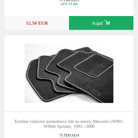
73.TX831625
od 8-14 dní
52,50 EUR
Kúpiť
Textilné velúrové autokoberce šité na mieru, Mercedes (W901-
W904) Sprinter, 1995->2000
73.TE811624