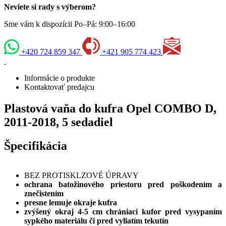
Neviete si rady s výberom?
Sme vám k dispozícii Po–Pá: 9:00–16:00
+420 724 859 347
+421 905 774 423
Informácie o produkte
Kontaktovať predajcu
Plastová vaňa do kufra Opel COMBO D,
2011-2018, 5 sedadiel
Špecifikácia
BEZ PROTISKLZOVÉ ÚPRAVY
ochrana batožinového priestoru pred poškodením a
znečistením
presne lemuje okraje kufra
zvýšený okraj 4-5 cm chrániaci kufor pred vysypaním
sypkého materiálu či pred vyliatím tekutín