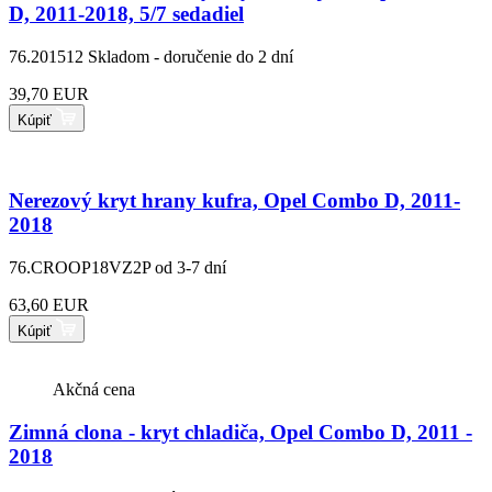
D, 2011-2018, 5/7 sedadiel
76.201512
Skladom - doručenie do 2 dní
39,70 EUR
Kúpiť
Nerezový kryt hrany kufra, Opel Combo D, 2011-
2018
76.CROOP18VZ2P
od 3-7 dní
63,60 EUR
Kúpiť
Akčná cena
Zimná clona - kryt chladiča, Opel Combo D, 2011 -
2018