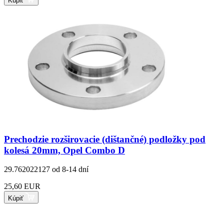
Kúpiť
Prechodzie rozširovacie (dištančné) podložky pod
kolesá 20mm, Opel Combo D
29.762022127
od 8-14 dní
25,60 EUR
Kúpiť