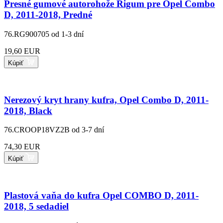
Presné gumové autorohože Rigum pre Opel Combo
D, 2011-2018, Predné
76.RG900705
od 1-3 dní
19,60 EUR
Kúpiť
Nerezový kryt hrany kufra, Opel Combo D, 2011-
2018, Black
76.CROOP18VZ2B
od 3-7 dní
74,30 EUR
Kúpiť
Plastová vaňa do kufra Opel COMBO D, 2011-
2018, 5 sedadiel