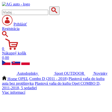
Prihlásiť
Registrácia
0
Nákupný košík
0,00
Autodoplnky
Sport
OUTDOOR
Novinky
Home
OPEL
Combo D (2011 - 2018)
Plastová vaňa do kufra
auta bez protišmyku
Plastová vaňa do kufra Opel COMBO D,
2011-2018, 5 sedadiel
Viac informací