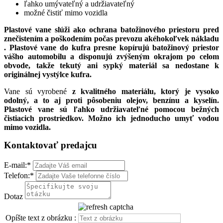
ľahko umývateľný a udržiavateľný
možné čistiť mimo vozidla
Plastové vane slúži ako ochrana batožinového priestoru pred
znečistením a poškodením počas prevozu akéhokoľvek nákladu
. Plastové vane do kufra presne kopírujú batožinový priestor
vášho automobilu a
disponujú zvýšeným okrajom po celom
obvode, takže tekutý ani sypký materiál sa nedostane k
originálnej vystýlce kufra.
Vane sú vyrobené
z kvalitného materiálu, ktorý je vysoko
odolný, a to aj proti pôsobeniu olejov, benzínu a kyselín.
Plastové vane sú ľahko udržiavateľné pomocou bežných
čistiacich prostriedkov. Možno ich jednoducho umyť vodou
mimo vozidla.
Kontaktovať predajcu
E-mail:
*
Telefon:
*
Dotaz
Opíšte text z obrázku :