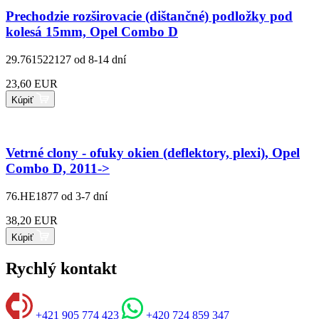
Prechodzie rozširovacie (dištančné) podložky pod
kolesá 15mm, Opel Combo D
29.761522127
od 8-14 dní
23,60 EUR
Kúpiť
Vetrné clony - ofuky okien (deflektory, plexi), Opel
Combo D, 2011->
76.HE1877
od 3-7 dní
38,20 EUR
Kúpiť
Rychlý kontakt
+421 905 774 423
+420 724 859 347