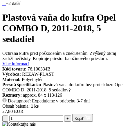
+2 další
Plastová vaňa do kufra Opel
COMBO D, 2011-2018, 5
sedadiel
Ochrana kufra pred poškodením a znečistením. Zvýšený okraj
zadrží nečistoty. Kopíruje priestor batožinového priestoru.
Viac informací
Kód tovaru:
76.100334B
Výrobca:
REZAW-PLAST
Materiál:
Polyethylén
Presná špecifikácia:
Plastová vana do kufru bez protiskluzu Opel
COMBO D, 2011-2018, 5 sedadlový
Rozmery:
approx. 84 x 113/126
Dostupnosť: Expedujeme v priebehu 3-7 dní
?
Obsah balenia:
1 ks
27,80 EUR
-
+
Kúpiť