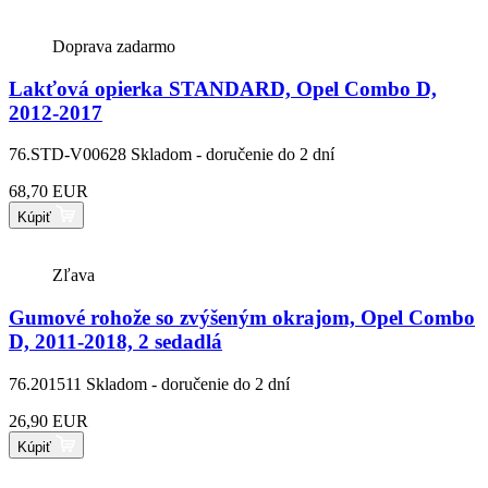
Doprava zadarmo
Lakťová opierka STANDARD, Opel Combo D,
2012-2017
76.STD-V00628
Skladom - doručenie do 2 dní
68,70 EUR
Kúpiť
Zľava
Gumové rohože so zvýšeným okrajom, Opel Combo
D, 2011-2018, 2 sedadlá
76.201511
Skladom - doručenie do 2 dní
26,90 EUR
Kúpiť