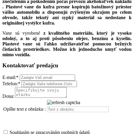
znečistením a poškodením počas prevozu akéhokoľvek nákladu
. Plastové vane do kufra presne kopírujú batožinový priestor
vášho automobilu a
disponujú zvýšeným okrajom po celom
obvode, takže tekutý ani sypký materiál sa nedostane k
originálnej vystýlce kufra.
Vane sú vyrobené
z kvalitného materiálu, ktorý je vysoko
odolný, a to aj proti pôsobeniu olejov, benzínu a kyselín.
Plastové vane sú ľahko udržiavateľné pomocou bežných
čistiacich prostriedkov. Možno ich jednoducho umyť vodou
mimo vozidla.
Kontaktovať predajcu
E-mail:
*
Telefon:
*
Dotaz
Opíšte text z obrázku :
Souhlasím se zpracováním osobních údajů