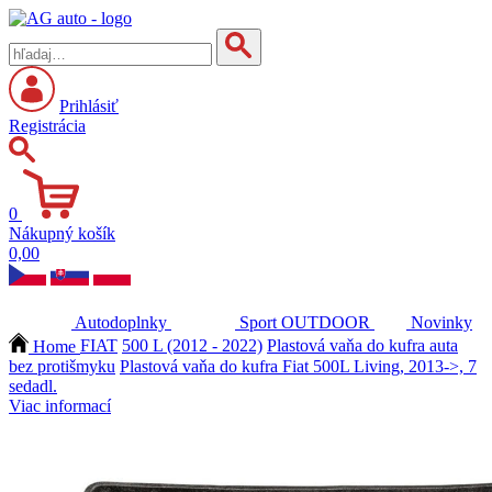
Prihlásiť
Registrácia
0
Nákupný košík
0,00
Autodoplnky
Sport
OUTDOOR
Novinky
Home
FIAT
500 L (2012 - 2022)
Plastová vaňa do kufra auta
bez protišmyku
Plastová vaňa do kufra Fiat 500L Living, 2013->, 7
sedadl.
Viac informací