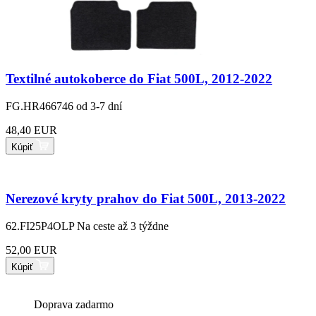
Textilné autokoberce do Fiat 500L, 2012-2022
FG.HR466746
od 3-7 dní
48,40 EUR
Kúpiť
Nerezové kryty prahov do Fiat 500L, 2013-2022
62.FI25P4OLP
Na ceste až 3 týždne
52,00 EUR
Kúpiť
Doprava zadarmo