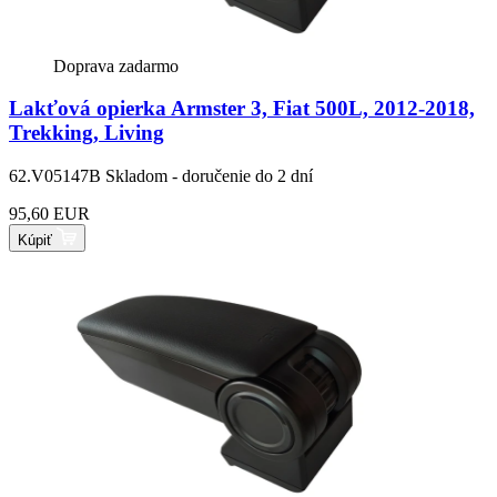
Doprava zadarmo
Lakťová opierka Armster 3, Fiat 500L, 2012-2018,
Trekking, Living
62.V05147B
Skladom - doručenie do 2 dní
95,60 EUR
Kúpiť