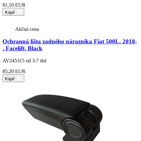
81,10 EUR
Kúpiť
Akčná cena
Ochranná lišta zadného nárazníka Fiat 500L, 2018-
, Facelift, Black
AV245315
od 3-7 dní
85,20 EUR
Kúpiť