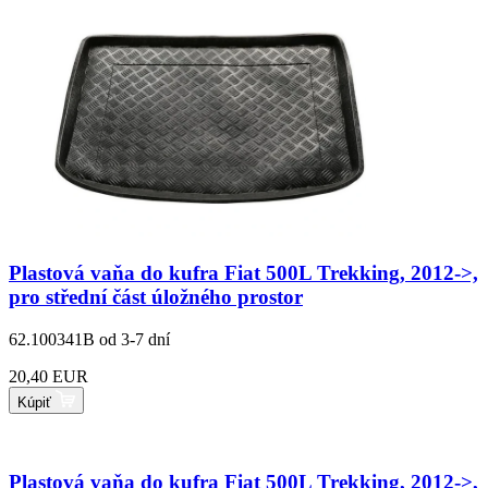
Plastová vaňa do kufra Fiat 500L Trekking, 2012->,
pro střední část úložného prostor
62.100341B
od 3-7 dní
20,40 EUR
Kúpiť
Plastová vaňa do kufra Fiat 500L Trekking, 2012->,