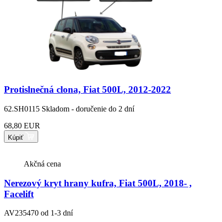
Protislnečná clona, Fiat 500L, 2012-2022
62.SH0115
Skladom - doručenie do 2 dní
68,80 EUR
Kúpiť
Akčná cena
Nerezový kryt hrany kufra, Fiat 500L, 2018- ,
Facelift
AV235470
od 1-3 dní