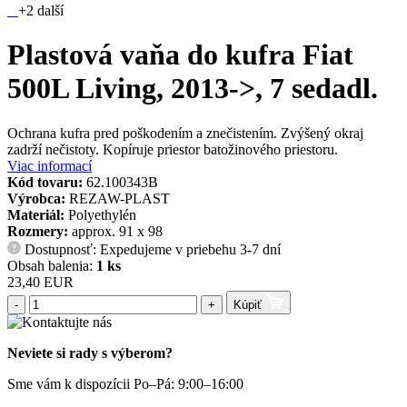
+2 další
Plastová vaňa do kufra Fiat
500L Living, 2013->, 7 sedadl.
Ochrana kufra pred poškodením a znečistením. Zvýšený okraj
zadrží nečistoty. Kopíruje priestor batožinového priestoru.
Viac informací
Kód tovaru:
62.100343B
Výrobca:
REZAW-PLAST
Materiál:
Polyethylén
Rozmery:
approx. 91 x 98
Dostupnosť: Expedujeme v priebehu 3-7 dní
?
Obsah balenia:
1 ks
23,40 EUR
-
+
Kúpiť
Neviete si rady s výberom?
Sme vám k dispozícii Po–Pá: 9:00–16:00