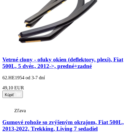
Vetrné clony - ofuky okien (deflektory, plexi), Fiat
500L, 5 dvér., 2012->, predné+zadné
62.HE1954
od 3-7 dní
49,10 EUR
Kúpiť
Zľava
Gumové rohože so zvýšeným okrajom, Fiat 500L,
2013-2022, Trekking, Living 7 sedadiel