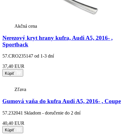
Akčná cena
Nerezový kryt hrany kufra, Audi A5, 2016- ,
Sportback
57.CRO235147
od 1-3 dní
37,40 EUR
Kúpiť
Zľava
Gumová vaňa do kufra Audi A5, 2016- , Coupe
57.232041
Skladom - doručenie do 2 dní
40,40 EUR
Kúpiť