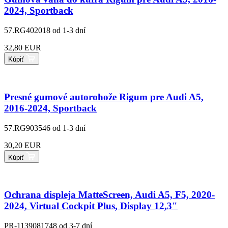
2024, Sportback
57.RG402018
od 1-3 dní
32,80 EUR
Kúpiť
Presné gumové autorohože Rigum pre Audi A5,
2016-2024, Sportback
57.RG903546
od 1-3 dní
30,20 EUR
Kúpiť
Ochrana displeja MatteScreen, Audi A5, F5, 2020-
2024, Virtual Cockpit Plus, Display 12,3"
PR-1139081748
od 3-7 dní