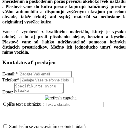
znečistením a poškodením počas prevozu akéhokoľvek nákladu
. Plastové vane do kufra presne kopírujú batožinový priestor
vášho automobilu a
disponujú zvýšeným okrajom po celom
obvode, takže tekutý ani sypký materiál sa nedostane k
originálnej vystýlce kufra.
Vane sú vyrobené
z kvalitného materiálu, ktorý je vysoko
odolný, a to aj proti pôsobeniu olejov, benzínu a kyselín.
Plastové vane sú ľahko udržiavateľné pomocou bežných
čistiacich prostriedkov. Možno ich jednoducho umyť vodou
mimo vozidla.
Kontaktovať predajcu
E-mail:
*
Telefon:
*
Dotaz
Opíšte text z obrázku :
Souhlasím se zpracováním osobních údajů