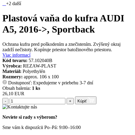
+2 další
Plastová vaňa do kufra AUDI
A5, 2016->, Sportback
Ochrana kufra pred poškodením a znečistením. Zvýšený okraj
zadrží nečistoty. Kopíruje priestor batožinového priestoru.
Viac informací
Kód tovaru:
57.102040B
Výrobca:
REZAW-PLAST
Materiál:
Polyethylén
Rozmery:
approx. 106 x 100
Dostupnosť: Expedujeme v priebehu 3-7 dní
?
Obsah balenia:
1 ks
26,10 EUR
-
+
Kúpiť
Neviete si rady s výberom?
Sme vám k dispozícii Po–Pá: 9:00–16:00