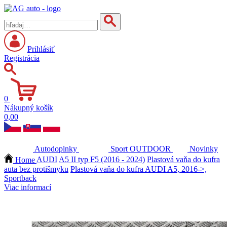
Prihlásiť
Registrácia
0
Nákupný košík
0,00
Autodoplnky
Sport
OUTDOOR
Novinky
Home
AUDI
A5 II typ F5 (2016 - 2024)
Plastová vaňa do kufra
auta bez protišmyku
Plastová vaňa do kufra AUDI A5, 2016->,
Sportback
Viac informací