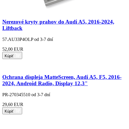
Nerezové kryty prahov do Audi A5, 2016-2024,
Liftback
57.AU33P4OLP
od 3-7 dní
52,00 EUR
Kúpiť
Ochrana displeja MatteScreen, Audi A5, F5, 2016-
2024, Android Radio, Display 12,3"
PR-270345510
od 3-7 dní
29,60 EUR
Kúpiť