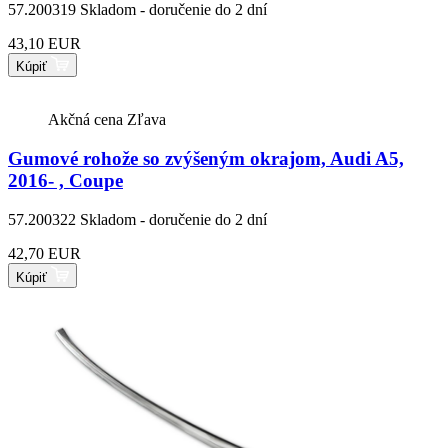
57.200319
Skladom - doručenie do 2 dní
43,10 EUR
Kúpiť
Akčná cena
Zľava
Gumové rohože so zvýšeným okrajom, Audi A5,
2016- , Coupe
57.200322
Skladom - doručenie do 2 dní
42,70 EUR
Kúpiť