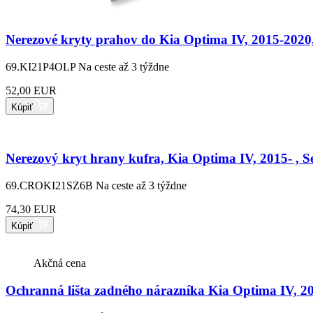
Nerezové kryty prahov do Kia Optima IV, 2015-2020
69.KI21P4OLP
Na ceste až 3 týždne
52,00 EUR
Kúpiť
Nerezový kryt hrany kufra, Kia Optima IV, 2015- , S
69.CROKI21SZ6B
Na ceste až 3 týždne
74,30 EUR
Kúpiť
Akčná cena
Ochranná lišta zadného nárazníka Kia Optima IV, 2