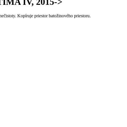
TIMA IV, 2015->
čistoty. Kopíruje priestor batožinového priestoru.