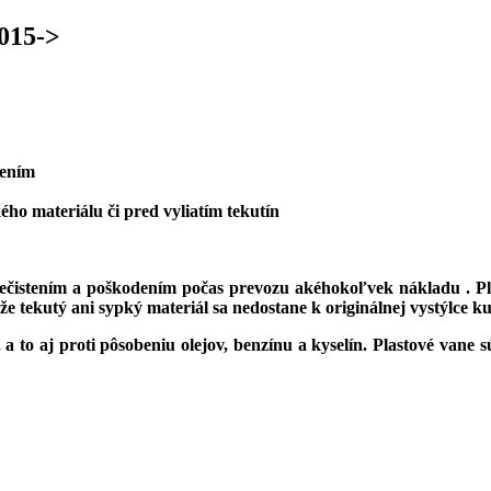
015->
tením
ho materiálu či pred vyliatím tekutín
nečistením a poškodením počas prevozu akéhokoľvek nákladu . Pl
 tekutý ani sypký materiál sa nedostane k originálnej vystýlce ku
, a to aj proti pôsobeniu olejov, benzínu a kyselín. Plastové van