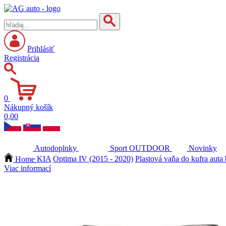
Prihlásiť
Registrácia
0
Nákupný košík
0,00
Autodoplnky
Sport
OUTDOOR
Novinky
Home
KIA
Optima IV (2015 - 2020)
Plastová vaňa do kufra auta
Viac informací