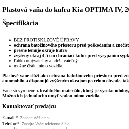
Plastová vaňa do kufra Kia OPTIMA IV, 2
Špecifikácia
BEZ PROTISKLZOVÉ ÚPRAVY
ochrana batožinového priestoru pred poškodením a znečis
presne lemuje okraje kufra
zvýšený okraj 4-5 cm chrániaci kufor pred vysypaním sypké
ľahko umývateľný a udržiavateľný
možné čistiť mimo vozidla
Plastové vane slúži ako ochrana batožinového priestoru pred z
automobilu a
disponujú zvýšeným okrajom po celom obvode, takže
Vane sú vyrobené
z kvalitného materiálu, ktorý je vysoko odolný
Možno ich jednoducho umyť vodou mimo vozidla.
Kontaktovať predajcu
E-mail:
*
Telefon:
*