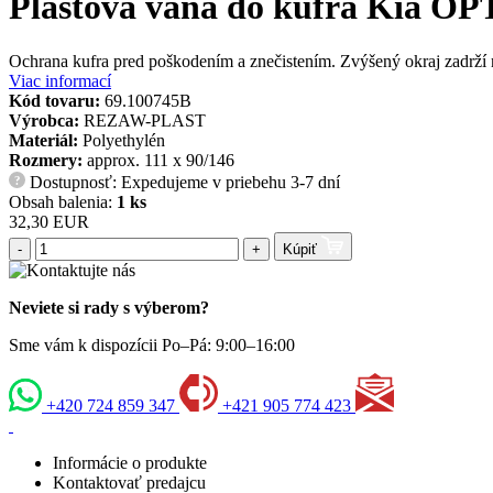
Plastová vaňa do kufra Kia OP
Ochrana kufra pred poškodením a znečistením. Zvýšený okraj zadrží ne
Viac informací
Kód tovaru:
69.100745B
Výrobca:
REZAW-PLAST
Materiál:
Polyethylén
Rozmery:
approx. 111 x 90/146
Dostupnosť: Expedujeme v priebehu 3-7 dní
?
Obsah balenia:
1 ks
32,30 EUR
-
+
Kúpiť
Neviete si rady s výberom?
Sme vám k dispozícii Po–Pá: 9:00–16:00
+420 724 859 347
+421 905 774 423
Informácie o produkte
Kontaktovať predajcu