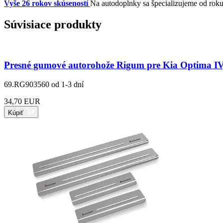
Vyše 26 rokov skúseností
Na autodoplnky sa špecializujeme od rok
Súvisiace produkty
Presné gumové autorohože Rigum pre Kia Optima IV
69.RG903560
od 1-3 dní
34,70 EUR
Kúpiť