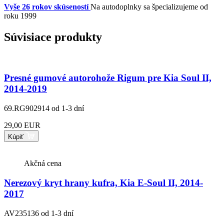
Vyše 26 rokov skúseností
Na autodoplnky sa špecializujeme od
roku 1999
Súvisiace produkty
Presné gumové autorohože Rigum pre Kia Soul II,
2014-2019
69.RG902914
od 1-3 dní
29,00 EUR
Kúpiť
Akčná cena
Nerezový kryt hrany kufra, Kia E-Soul II, 2014-
2017
AV235136
od 1-3 dní