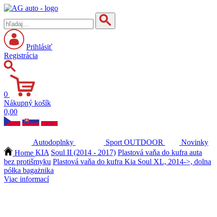
Prihlásiť
Registrácia
0
Nákupný košík
0,00
Autodoplnky
Sport
OUTDOOR
Novinky
Home
KIA
Soul II (2014 - 2017)
Plastová vaňa do kufra auta
bez protišmyku
Plastová vaňa do kufra Kia Soul XL, 2014->, dolna
półka bagażnika
Viac informací