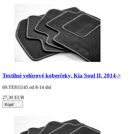
Textilné velúrové koberčeky, Kia Soul II, 2014->
69.TE811145
od 8-14 dní
27,30 EUR
Kúpiť