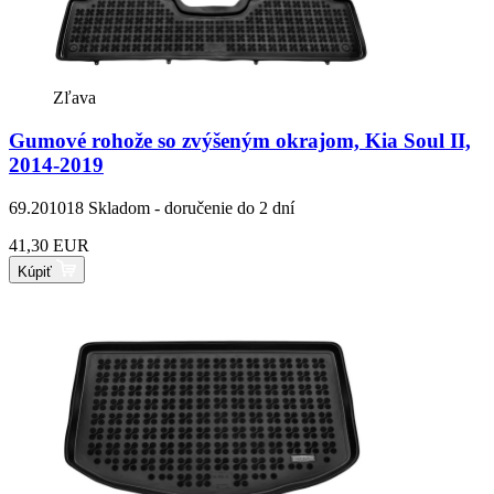
Zľava
Gumové rohože so zvýšeným okrajom, Kia Soul II,
2014-2019
69.201018
Skladom - doručenie do 2 dní
41,30 EUR
Kúpiť