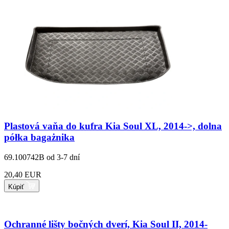
Plastová vaňa do kufra Kia Soul XL, 2014->, dolna
półka bagażnika
69.100742B
od 3-7 dní
20,40 EUR
Kúpiť
Ochranné lišty bočných dverí, Kia Soul II, 2014-