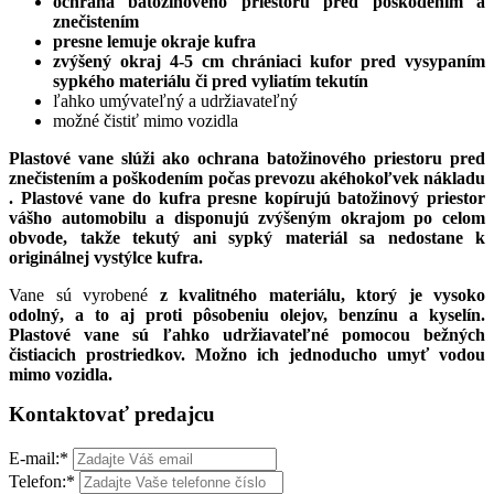
ochrana batožinového priestoru pred poškodením a
znečistením
presne lemuje okraje kufra
zvýšený okraj 4-5 cm chrániaci kufor pred vysypaním
sypkého materiálu či pred vyliatím tekutín
ľahko umývateľný a udržiavateľný
možné čistiť mimo vozidla
Plastové vane slúži ako ochrana batožinového priestoru pred
znečistením a poškodením počas prevozu akéhokoľvek nákladu
. Plastové vane do kufra presne kopírujú batožinový priestor
vášho automobilu a
disponujú zvýšeným okrajom po celom
obvode, takže tekutý ani sypký materiál sa nedostane k
originálnej vystýlce kufra.
Vane sú vyrobené
z kvalitného materiálu, ktorý je vysoko
odolný, a to aj proti pôsobeniu olejov, benzínu a kyselín.
Plastové vane sú ľahko udržiavateľné pomocou bežných
čistiacich prostriedkov. Možno ich jednoducho umyť vodou
mimo vozidla.
Kontaktovať predajcu
E-mail:
*
Telefon:
*