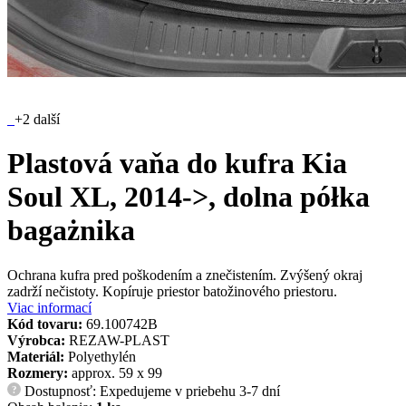
+2 další
Plastová vaňa do kufra Kia
Soul XL, 2014->, dolna półka
bagażnika
Ochrana kufra pred poškodením a znečistením. Zvýšený okraj
zadrží nečistoty. Kopíruje priestor batožinového priestoru.
Viac informací
Kód tovaru:
69.100742B
Výrobca:
REZAW-PLAST
Materiál:
Polyethylén
Rozmery:
approx. 59 x 99
Dostupnosť: Expedujeme v priebehu 3-7 dní
?