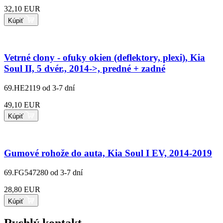
32,10 EUR
Kúpiť
Vetrné clony - ofuky okien (deflektory, plexi), Kia
Soul II, 5 dvér., 2014->, predné + zadné
69.HE2119
od 3-7 dní
49,10 EUR
Kúpiť
Gumové rohože do auta, Kia Soul I EV, 2014-2019
69.FG547280
od 3-7 dní
28,80 EUR
Kúpiť
Rychlý kontakt