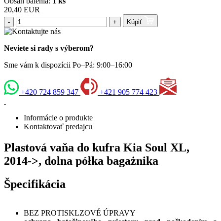
Obsah balenia:
1 ks
20,40 EUR
-
+
Kúpiť
Neviete si rady s výberom?
Sme vám k dispozícii Po–Pá: 9:00–16:00
+420 724 859 347
+421 905 774 423
Informácie o produkte
Kontaktovať predajcu
Plastová vaňa do kufra Kia Soul XL,
2014->, dolna półka bagażnika
Špecifikácia
BEZ PROTISKLZOVÉ ÚPRAVY