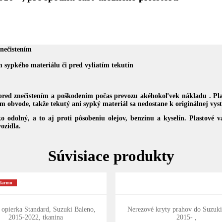
znečistením
 sypkého materiálu či pred vyliatím tekutín
 pred znečistením a poškodením počas prevozu akéhokoľvek nákladu . Pla
obvode, takže tekutý ani sypký materiál sa nedostane k originálnej vyst
ko odolný, a to aj proti pôsobeniu olejov, benzínu a kyselín. Plastové
ozidla.
Súvisiace produkty
adarmo
opierka Standard, Suzuki Baleno,
Nerezové kryty prahov do Suzuki
2015-2022, tkanina
2015- ,