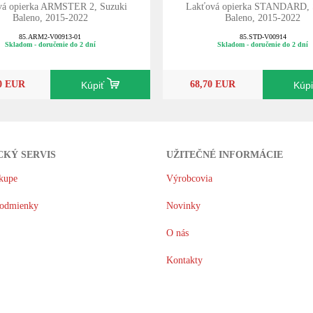
vá opierka ARMSTER 2, Suzuki
Lakťová opierka STANDARD, 
Baleno, 2015-2022
Baleno, 2015-2022
85.ARM2-V00913-01
85.STD-V00914
Skladom - doručenie do 2 dní
Skladom - doručenie do 2 dní
70 EUR
68,70 EUR
Kúpiť
Kúp
CKÝ SERVIS
UŽITEČNÉ INFORMÁCIE
kupe
Výrobcovia
odmienky
Novinky
O nás
Kontakty