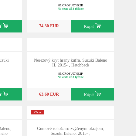
85.CROSU07HZ2B
Na ceste až 3 týždne
74,30 EUR
iť
Kúpiť
uzuki
Nerezový kryt hrany kufra, Suzuki Baleno
II, 2015- , Hatchback
85.CROSU07HZ2P
Na ceste až 3 týždne
63,60 EUR
iť
Kúpiť
Zľava
Baleno,
Gumové rohože so zvýšeným okrajom,
žného
Suzuki Baleno, 2015- ,