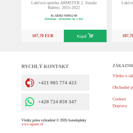
Lakťová opierka ARMSTER 2, Suzuki
Lakťo
Baleno, 2015-2022
85.ARM2-V00912-00
Skladom - doručenie do 2 dní
107,70 EUR
107,
Kúpiť
RYCHLÝ KONTAKT
ZÁKAZNI
Všetko o ná
+421 905 774 423
Obchodné p
Cookies
+420 724 859 347
Doprava
Všetky práva vyhradené © 2026 Autodoplnky
www.agauto.sk