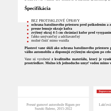
Špecifikácia
BEZ PROTISKLZOVÉ ÚPRAVY
ochrana batožinového priestoru pred poškodením a 
presne lemuje okraje kufra
zvýšený okraj 4-5 cm chrániaci kufor pred vysypaním
ľahko umývateľný a udržiavateľný
možné čistiť mimo vozidla
Plastové vane slúži ako ochrana batožinového priestoru
vášho automobilu a
disponujú zvýšeným okrajom po celom 
Vane sú vyrobené
z kvalitného materiálu, ktorý je vyso
prostriedkov. Možno ich jednoducho umyť vodou mimo v
Doprava z
Presné gumové autorohože Rigum pre
Lakťová 
Suzuki Baleno, 2015-2022