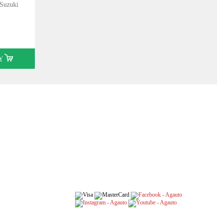
Suzuki
iť