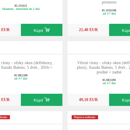
priestoru
85.231623
Skladom - doručenie do 2 dní
85.101624B
od 3-7 dní
0 EUR
21,40 EUR
Kúpiť
Kúp
 clony - ofuky oken (deflektory,
Větrné clony - ofuky oken (defl
, Suzuki Baleno, 5 dvér., 2016->
plexi), Suzuki Baleno, 5 dvér., 
predné + zadné
85.HE2288
od 3-7 dní
85.HE2289
od 3-7 dní
0 EUR
49,10 EUR
Kúpiť
Kúp
adarmo
Doprava zadarmo