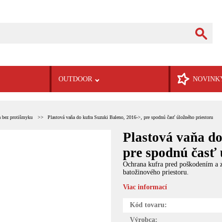
OUTDOOR
NOVINK
a bez protišmyku
Plastová vaňa do kufra Suzuki Baleno, 2016->, pre spodnú časť úložného priestoru
Plastová vaňa do
pre spodnú časť 
Ochrana kufra pred poškodením a zn
batožinového priestoru.
Viac informací
Kód tovaru:
Výrobca: