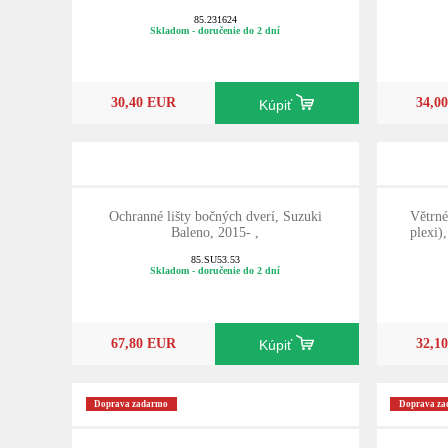
85.231624
Skladom - doručenie do 2 dní
30,40 EUR
34,0
Kúpiť
Ochranné lišty bočných dverí, Suzuki
Větrné
Baleno, 2015- ,
plexi)
85.SU53.53
Skladom - doručenie do 2 dní
67,80 EUR
32,1
Kúpiť
Doprava zadarmo
Doprava z