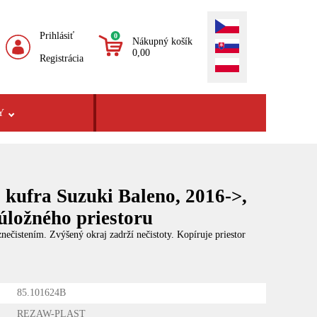
Prihlásiť
0
Nákupný košík
0,00
Registrácia
Y
 kufra Suzuki Baleno, 2016->,
úložného priestoru
ečistením. Zvýšený okraj zadrží nečistoty. Kopíruje priestor
85.101624B
REZAW-PLAST