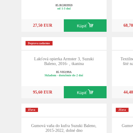
85.RG903959
od 1-3 dní
27,50 EUR
68,7
Kúpiť
Doprava zadarmo
Lakťová opierka Armster 3, Suzuki
Textil
Baleno, 2016- , tkanina
šité 
85.V05199A
Skladom - doručenie do 2 dní
95,60 EUR
44,4
Kúpiť
Zľava
Zľava
Gumová vaňa do kufra Suzuki Baleno,
Gumová
2015-2022, dolné dno