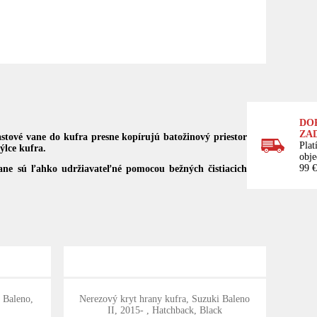
DO
ZA
stové vane do kufra presne kopírujú batožinový priestor
Plat
ýlce kufra.
obj
99 €
 vane sú ľahko udržiavateľné pomocou bežných čistiacich
 Baleno,
Nerezový kryt hrany kufra, Suzuki Baleno
II, 2015- , Hatchback, Black