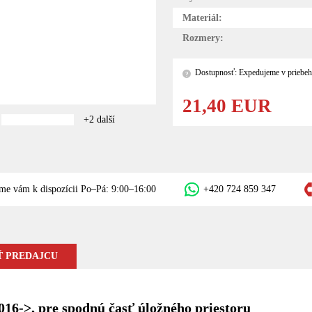
Materiál:
Rozmery:
Dostupnosť: Expedujeme v priebeh
?
21,40 EUR
+2 další
me vám k dispozícii Po–Pá: 9:00–16:00
+420 724 859 347
 PREDAJCU
016->, pre spodnú časť úložného priestoru