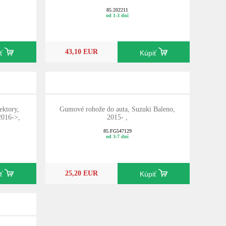
85.202211
od 1-3 dní
43,10 EUR
iť
Kúpiť
ektory,
Gumové rohože do auta, Suzuki Baleno,
2016->,
2015- ,
85.FG547129
od 3-7 dní
25,20 EUR
iť
Kúpiť