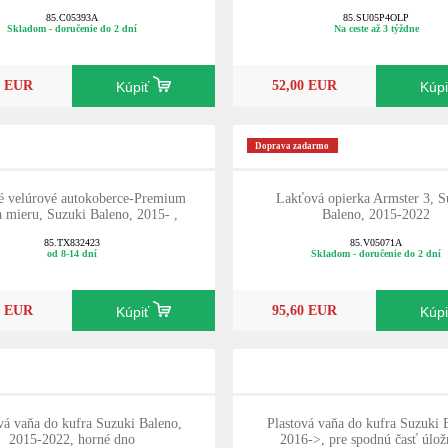
85.C05393A
85.SU05P4OLP
Skladom - doručenie do 2 dní
Na ceste až 3 týždne
0 EUR
52,00 EUR
Kúpiť
Kúp
Doprava zadarmo
né velúrové autokoberce-Premium
Lakťová opierka Armster 3, S
na mieru, Suzuki Baleno, 2015- ,
Baleno, 2015-2022
85.TX832423
85.V05071A
od 8-14 dní
Skladom - doručenie do 2 dní
0 EUR
95,60 EUR
Kúpiť
Kúp
 vaňa do kufra Suzuki Baleno,
Plastová vaňa do kufra Suzuki 
2015-2022, horné dno
2016->, pre spodnú časť úlo