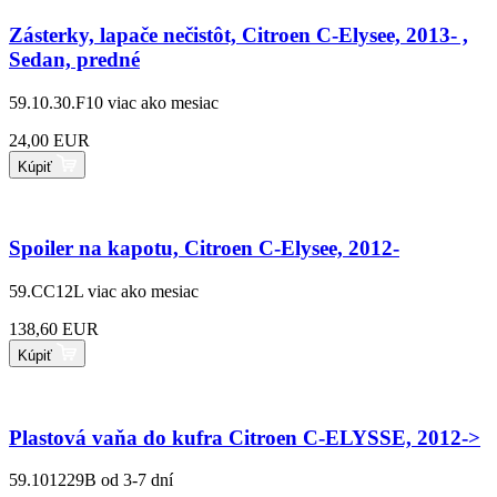
Zásterky, lapače nečistôt, Citroen C-Elysee, 2013- ,
Sedan, predné
59.10.30.F10
viac ako mesiac
24,00 EUR
Kúpiť
Spoiler na kapotu, Citroen C-Elysee, 2012-
59.CC12L
viac ako mesiac
138,60 EUR
Kúpiť
Plastová vaňa do kufra Citroen C-ELYSSE, 2012->
59.101229B
od 3-7 dní