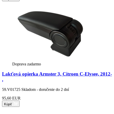
Doprava zadarmo
Lakťová opierka Armster 3, Citroen C-Elysee, 2012-
,
59.V01725
Skladom - doručenie do 2 dní
95,60 EUR
Kúpiť