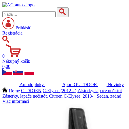
Prihlásiť
Registrácia
0
Nákupný košík
0,00
Autodoplnky
Sport
OUTDOOR
Novinky
Home
CITROEN
C-Elysee (2012 - )
Zásterky, lapače nečistôt
Zásterky, lapače nečistôt, Citroen C-Elysee, 2013- , Sedan, zadné
Viac informací