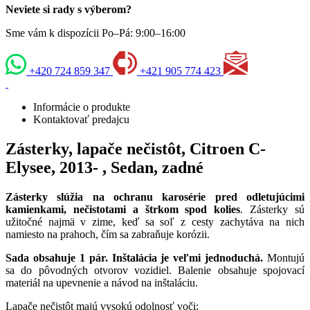
Neviete si rady s výberom?
Sme vám k dispozícii Po–Pá: 9:00–16:00
+420 724 859 347
+421 905 774 423
Informácie o produkte
Kontaktovať predajcu
Zásterky, lapače nečistôt, Citroen C-
Elysee, 2013- , Sedan, zadné
Zásterky slúžia na ochranu karosérie pred odletujúcimi
kamienkami, nečistotami a štrkom spod kolies
. Zásterky sú
užitočné najmä v zime, keď sa soľ z cesty zachytáva na nich
namiesto na prahoch, čím sa zabraňuje korózii.
Sada obsahuje 1 pár. Inštalácia je veľmi jednoduchá.
Montujú
sa do pôvodných otvorov vozidiel. Balenie obsahuje spojovací
materiál na upevnenie a návod na inštaláciu.
Lapače nečistôt majú vysokú odolnosť voči: