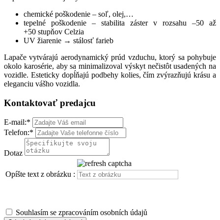
chemické poškodenie – soľ, olej,…
tepelné poškodenie – stabilita záster v rozsahu –50 až
+50 stupňov Celzia
UV žiarenie → stálosť farieb
Lapače vytvárajú aerodynamický prúd vzduchu, ktorý sa pohybuje
okolo karosérie, aby sa minimalizoval výskyt nečistôt usadených na
vozidle. Esteticky dopĺňajú podbehy kolies, čím zvýrazňujú krásu a
eleganciu vášho vozidla.
Kontaktovať predajcu
E-mail:
*
Telefon:
*
Dotaz
Opíšte text z obrázku :
Souhlasím se zpracováním osobních údajů