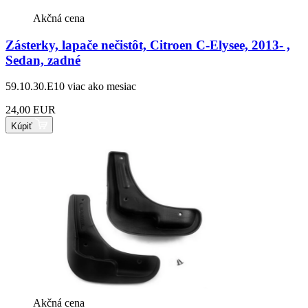
Akčná cena
Zásterky, lapače nečistôt, Citroen C-Elysee, 2013- ,
Sedan, zadné
59.10.30.E10
viac ako mesiac
24,00 EUR
Kúpiť
Akčná cena