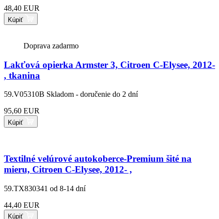
48,40 EUR
Kúpiť
Doprava zadarmo
Lakťová opierka Armster 3, Citroen C-Elysee, 2012-
, tkanina
59.V05310B
Skladom - doručenie do 2 dní
95,60 EUR
Kúpiť
Textilné velúrové autokoberce-Premium šité na
mieru, Citroen C-Elysee, 2012- ,
59.TX830341
od 8-14 dní
44,40 EUR
Kúpiť