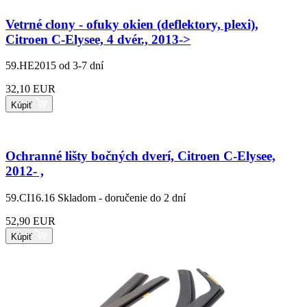
Vetrné clony - ofuky okien (deflektory, plexi),
Citroen C-Elysee, 4 dvér., 2013->
59.HE2015
od 3-7 dní
32,10 EUR
Kúpiť
Ochranné lišty bočných dverí, Citroen C-Elysee,
2012- ,
59.CI16.16
Skladom - doručenie do 2 dní
52,90 EUR
Kúpiť