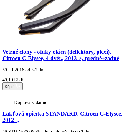
Vetrné clony - ofuky okien (deflektory, plexi),
Citroen C-Elysee, 4 dvér., 2013->, predné+zadné
59.HE2016
od 3-7 dní
49,10 EUR
Kúpiť
Doprava zadarmo
Lakťová opierka STANDARD, Citroen C-Elysee,
2012- ,
59.STD-V00606
Skladom - doručenie do 2 dní