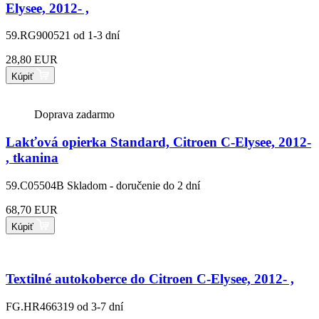
Elysee, 2012- ,
59.RG900521
od 1-3 dní
28,80 EUR
Kúpiť
Doprava zadarmo
Lakťová opierka Standard, Citroen C-Elysee, 2012-
, tkanina
59.C05504B
Skladom - doručenie do 2 dní
68,70 EUR
Kúpiť
Textilné autokoberce do Citroen C-Elysee, 2012- ,
FG.HR466319
od 3-7 dní