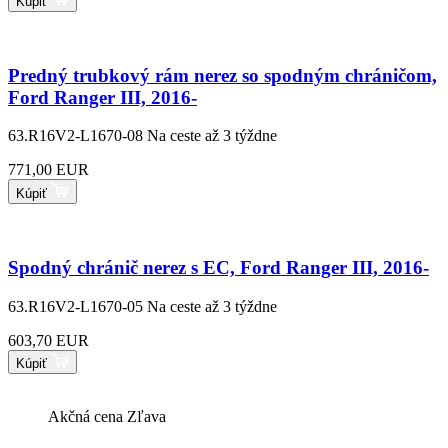
Kúpiť
Predný trubkový rám nerez so spodným chráničom,
Ford Ranger III, 2016-
63.R16V2-L1670-08
Na ceste až 3 týždne
771,00 EUR
Kúpiť
Spodný chránič nerez s EC, Ford Ranger III, 2016-
63.R16V2-L1670-05
Na ceste až 3 týždne
603,70 EUR
Kúpiť
Akčná cena
Zľava