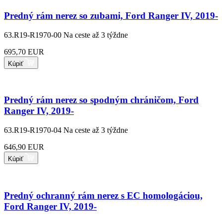
Predný rám nerez so zubami, Ford Ranger IV, 2019-
63.R19-R1970-00
Na ceste až 3 týždne
695,70 EUR
Kúpiť
Predný rám nerez so spodným chráničom, Ford
Ranger IV, 2019-
63.R19-R1970-04
Na ceste až 3 týždne
646,90 EUR
Kúpiť
Predný ochranný rám nerez s EC homologáciou,
Ford Ranger IV, 2019-