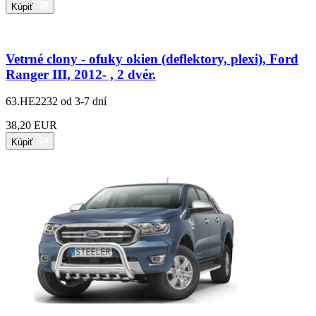
Kúpiť
Vetrné clony - ofuky okien (deflektory, plexi), Ford
Ranger III, 2012- , 2 dvér.
63.HE2232
od 3-7 dní
38,20 EUR
Kúpiť