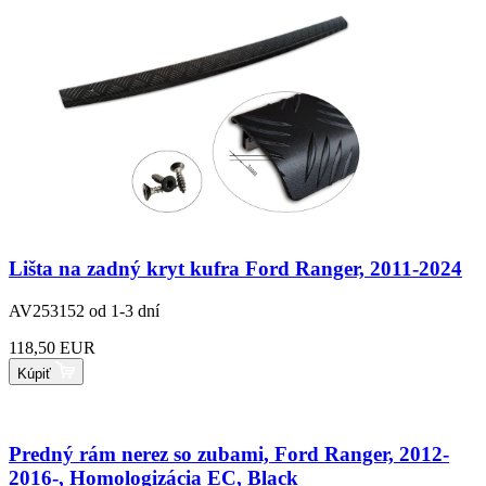
Lišta na zadný kryt kufra Ford Ranger, 2011-2024
AV253152
od 1-3 dní
118,50 EUR
Kúpiť
Predný rám nerez so zubami, Ford Ranger, 2012-
2016-, Homologizácia EC, Black