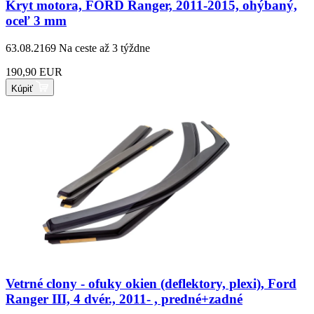
Kryt motora, FORD Ranger, 2011-2015, ohýbaný,
oceľ 3 mm
63.08.2169
Na ceste až 3 týždne
190,90 EUR
Kúpiť
Vetrné clony - ofuky okien (deflektory, plexi), Ford
Ranger III, 4 dvér., 2011- , predné+zadné