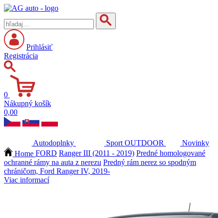
Prihlásiť
Registrácia
0
Nákupný košík
0,00
Autodoplnky
Sport
OUTDOOR
Novinky
Home
FORD
Ranger III (2011 - 2019)
Predné homologované
ochranné rámy na auta z nerezu
Predný rám nerez so spodným
chráničom, Ford Ranger IV, 2019-
Viac informací