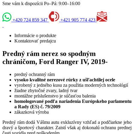
Sme vám k dispozícii Po–Pá: 9:00–16:00
+420 724 859 347
+421 905 774 423
Informácie o produkte
Kontaktovať predajcu
Predný rám nerez so spodným
chráničom, Ford Ranger IV, 2019-
predný ochranný rám
vysoko kvalitné nerezové rúrky z ušľachtilej ocele
vyrobený z jedného kusu za použitia moderných technológií
žiadne zbytočné zvary, ladný tvar
montážne príslušenstvo je súčasťou balenia
homologované podľa nariadenia Európskeho parlamentu
a Rady (ES) č. 79/2009
zákazková výroba
Predný rám dodá Vášmu autu exkluzívny vzhľad a podčiarkne jeho
dravý a športový charakter. Zaistí však aj dokonalú ochranu prednej
časti vozidla pred poškodením.