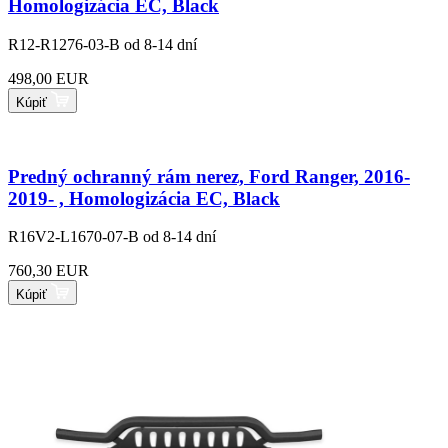
Homologizácia EC, Black
R12-R1276-03-B
od 8-14 dní
498,00 EUR
Kúpiť
Predný ochranný rám nerez, Ford Ranger, 2016-
2019- , Homologizácia EC, Black
R16V2-L1670-07-B
od 8-14 dní
760,30 EUR
Kúpiť