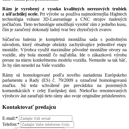
Rám je vyrobený z vysoko kvalitných nerezových trubiek
z ušľachtilej ocele.
Pri výrobe sa používa najmodernejšia Hightech
technológia vrátane 3D-Laseranlage a CNC strojov riadených
počítačom. Tieto technológie umožňujú vyrobiť rám z jedného kusu,
čím je zaručený dokonalý ladný tvar bez zbytočných zvarov.
Súčasťou balenia je kompletná montážna sada s podrobným
návodom, ktorý obsahuje obrázky zachytávajúce jednotlivé etapy
montáže. Výrobca využil maximálne pôvodné montážne otvory na
vozidle, aby bola montáž čo najľahšia. Ide o zákazkovú výrobu
presne na mieru konkrétnemu modelu vozidla. Nemusíte sa tak báť,
že by rám nesedel na Vaše vozidlo.
Rámy sú homologované podľa nového nariadenia Európskeho
parlamentu a Rady (ES) č. 79/2009 a označené homologovanú
značku. Sú teda schválené pre prevádzku na pozemných
komunikáciách v celej Európskej únii. Niekoľko renomovaných
výrobcov áut zaraďujú tieto rámy ako svoje originálne príslušenstvo.
Kontaktovať predajcu
E-mail:
*
Telefon:
*