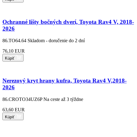
Ochranné lišty bočných dverí, Toyota Rav4 V, 2018-
2026
86.TO64.64
Skladom - doručenie do 2 dní
76,10 EUR
Kúpiť
Nerezový kryt hrany kufra, Toyota Rav4 V,2018-
2026
86.CROTO34UZ6P
Na ceste až 3 týždne
63,60 EUR
Kúpiť