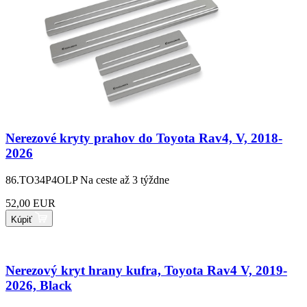
Nerezové kryty prahov do Toyota Rav4, V, 2018-
2026
86.TO34P4OLP
Na ceste až 3 týždne
52,00 EUR
Kúpiť
Nerezový kryt hrany kufra, Toyota Rav4 V, 2019-
2026, Black