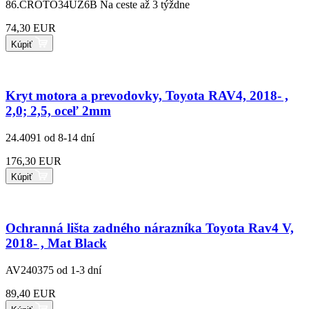
86.CROTO34UZ6B
Na ceste až 3 týždne
74,30 EUR
Kúpiť
Kryt motora a prevodovky, Toyota RAV4, 2018- ,
2,0; 2,5, oceľ 2mm
24.4091
od 8-14 dní
176,30 EUR
Kúpiť
Ochranná lišta zadného nárazníka Toyota Rav4 V,
2018- , Mat Black
AV240375
od 1-3 dní
89,40 EUR