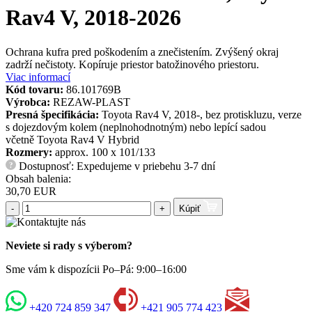
Rav4 V, 2018-2026
Ochrana kufra pred poškodením a znečistením. Zvýšený okraj
zadrží nečistoty. Kopíruje priestor batožinového priestoru.
Viac informací
Kód tovaru:
86.101769B
Výrobca:
REZAW-PLAST
Presná špecifikácia:
Toyota Rav4 V, 2018-, bez protiskluzu, verze
s dojezdovým kolem (neplnohodnotným) nebo lepící sadou
včetně Toyota Rav4 V Hybrid
Rozmery:
approx. 100 x 101/133
Dostupnosť: Expedujeme v priebehu 3-7 dní
?
Obsah balenia:
30,70 EUR
-
+
Kúpiť
Neviete si rady s výberom?
Sme vám k dispozícii Po–Pá: 9:00–16:00
+420 724 859 347
+421 905 774 423