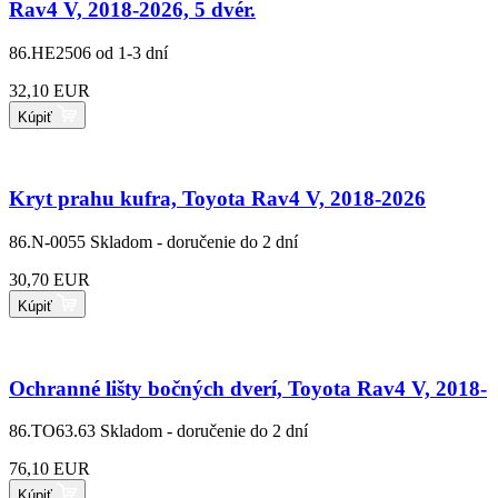
Rav4 V, 2018-2026, 5 dvér.
86.HE2506
od 1-3 dní
32,10 EUR
Kúpiť
Kryt prahu kufra, Toyota Rav4 V, 2018-2026
86.N-0055
Skladom - doručenie do 2 dní
30,70 EUR
Kúpiť
Ochranné lišty bočných dverí, Toyota Rav4 V, 2018-
86.TO63.63
Skladom - doručenie do 2 dní
76,10 EUR
Kúpiť