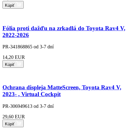
Kúpiť
Fólia proti dažďu na zrkadlá do Toyota Rav4 V,
2022-2026
PR-341868865
od 3-7 dní
14,20 EUR
Kúpiť
Ochrana displeja MatteScreen, Toyota Rav4 V,
2023- , Virtual Cockpit
PR-306949613
od 3-7 dní
29,60 EUR
Kúpiť