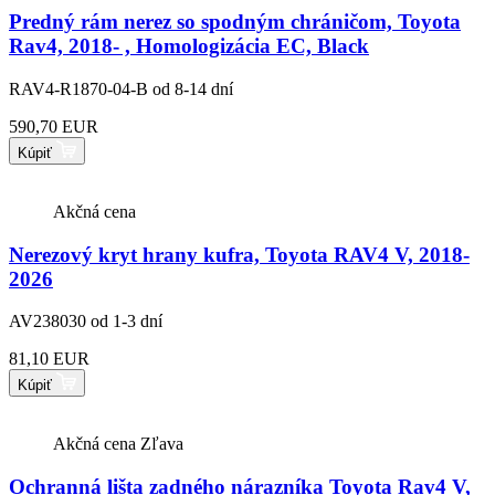
Predný rám nerez so spodným chráničom, Toyota
Rav4, 2018- , Homologizácia EC, Black
RAV4-R1870-04-B
od 8-14 dní
590,70 EUR
Kúpiť
Akčná cena
Nerezový kryt hrany kufra, Toyota RAV4 V, 2018-
2026
AV238030
od 1-3 dní
81,10 EUR
Kúpiť
Akčná cena
Zľava
Ochranná lišta zadného nárazníka Toyota Rav4 V,