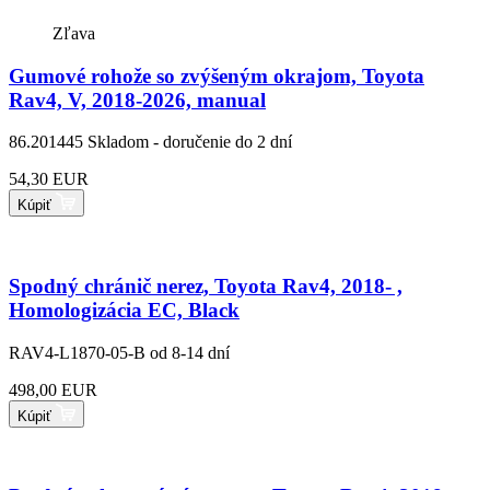
Zľava
Gumové rohože so zvýšeným okrajom, Toyota
Rav4, V, 2018-2026, manual
86.201445
Skladom - doručenie do 2 dní
54,30 EUR
Kúpiť
Spodný chránič nerez, Toyota Rav4, 2018- ,
Homologizácia EC, Black
RAV4-L1870-05-B
od 8-14 dní
498,00 EUR
Kúpiť