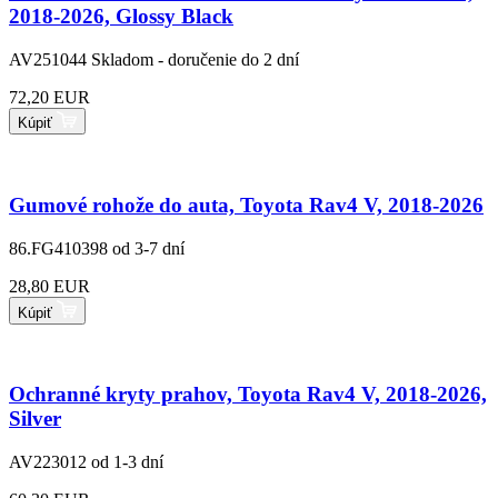
2018-2026, Glossy Black
AV251044
Skladom - doručenie do 2 dní
72,20 EUR
Kúpiť
Gumové rohože do auta, Toyota Rav4 V, 2018-2026
86.FG410398
od 3-7 dní
28,80 EUR
Kúpiť
Ochranné kryty prahov, Toyota Rav4 V, 2018-2026,
Silver
AV223012
od 1-3 dní