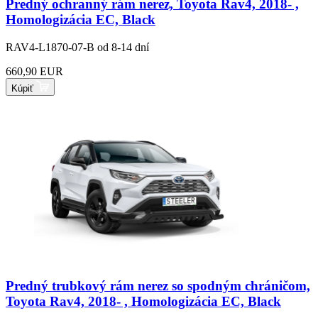
Predný ochranný rám nerez, Toyota Rav4, 2018- ,
Homologizácia EC, Black
RAV4-L1870-07-B
od 8-14 dní
660,90 EUR
Kúpiť
Predný trubkový rám nerez so spodným chráničom,
Toyota Rav4, 2018- , Homologizácia EC, Black