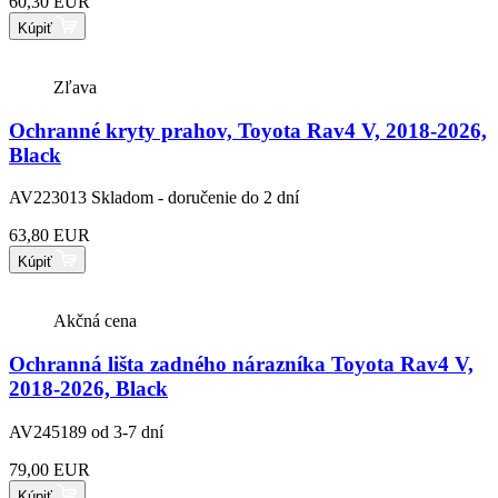
60,30 EUR
Kúpiť
Zľava
Ochranné kryty prahov, Toyota Rav4 V, 2018-2026,
Black
AV223013
Skladom - doručenie do 2 dní
63,80 EUR
Kúpiť
Akčná cena
Ochranná lišta zadného nárazníka Toyota Rav4 V,
2018-2026, Black
AV245189
od 3-7 dní
79,00 EUR
Kúpiť