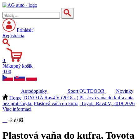
Prihlásiť
Registrácia
0
Nákupný košík
0,00
Autodoplnky
Sport
OUTDOOR
Novinky
Home
TOYOTA
Rav4 V (2018 - )
Plastová vaňa do kufra auta
bez protišmyku
Plastová vaňa do kufra, Toyota Rav4 V, 2018-2026
Viac informací
+2 další
Plastová vaňa do kufra, Toyota