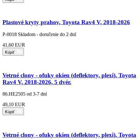
Plastové kryty prahov, Toyota Rav4 V, 2018-2026
P-0018
Skladom - doručenie do 2 dní
41,60 EUR
Kúpiť
Vetrné clony - ofuky okien (deflektory, plexi), Toyota
Rav4 V, 2018-2026, 5 dvér.
86.HE2505
od 3-7 dní
49,10 EUR
Kúpiť
Vetrné clony - ofuky okien (deflektory, plexi), Toyota