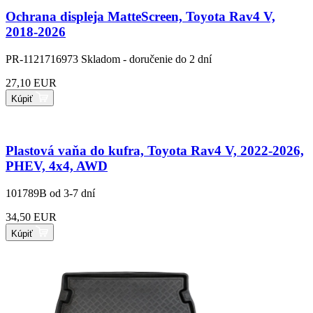
Ochrana displeja MatteScreen, Toyota Rav4 V,
2018-2026
PR-1121716973
Skladom - doručenie do 2 dní
27,10 EUR
Kúpiť
Plastová vaňa do kufra, Toyota Rav4 V, 2022-2026,
PHEV, 4x4, AWD
101789B
od 3-7 dní
34,50 EUR
Kúpiť