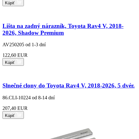
Kúpiť
Lišta na zadný nárazník, Toyota Rav4 V, 2018-
2026, Shadow Premium
AV250205
od 1-3 dní
122,60 EUR
Kúpiť
Slnečné clony do Toyota Rav4 V, 2018-2026, 5 dvér.
86.CLI-10224
od 8-14 dní
207,40 EUR
Kúpiť