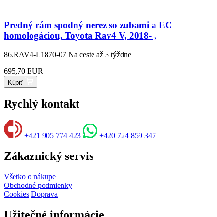
Predný rám spodný nerez so zubami a EC
homologáciou, Toyota Rav4 V, 2018- ,
86.RAV4-L1870-07
Na ceste až 3 týždne
695,70 EUR
Kúpiť
Rychlý kontakt
+421 905 774 423
+420 724 859 347
Zákaznický servis
Všetko o nákupe
Obchodné podmienky
Cookies
Doprava
Užitečné informácie