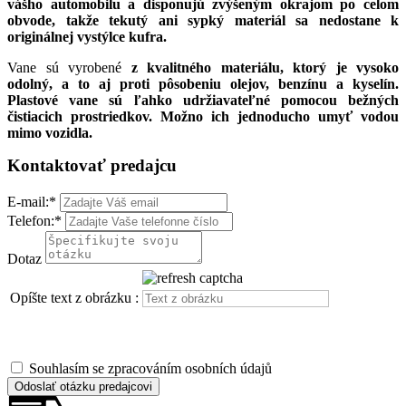
vášho automobilu a
disponujú zvýšeným okrajom po celom
obvode, takže tekutý ani sypký materiál sa nedostane k
originálnej vystýlce kufra.
Vane sú vyrobené
z kvalitného materiálu, ktorý je vysoko
odolný, a to aj proti pôsobeniu olejov, benzínu a kyselín.
Plastové vane sú ľahko udržiavateľné pomocou bežných
čistiacich prostriedkov. Možno ich jednoducho umyť vodou
mimo vozidla.
Kontaktovať predajcu
E-mail:
*
Telefon:
*
Dotaz
Opíšte text z obrázku :
Souhlasím se zpracováním osobních údajů
Odoslať otázku predajcovi