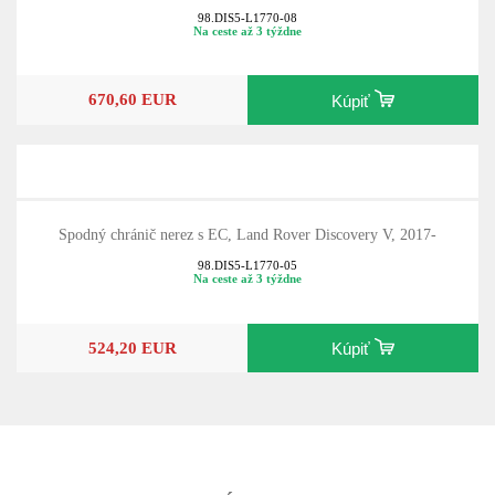
98.DIS5-L1770-08
Na ceste až 3 týždne
670,60 EUR
Kúpiť
Spodný chránič nerez s EC, Land Rover Discovery V, 2017-
98.DIS5-L1770-05
Na ceste až 3 týždne
524,20 EUR
Kúpiť