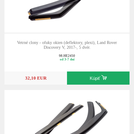
Vetrné clony - ofuky okien (deflektory, plexi), Land Rover
Discovery V, 2017-, 5 dvér.
98.HE2450
od 3-7 dní
32,10 EUR
Kúpiť