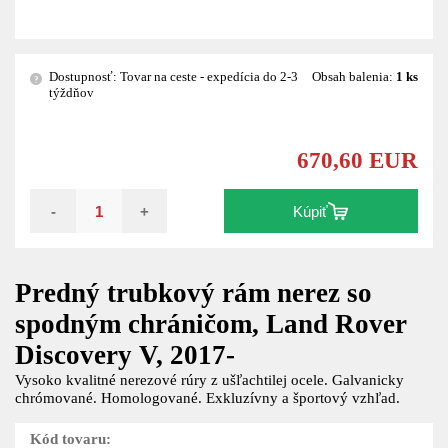
Dostupnosť: Tovar na ceste - expedícia do 2-3
Obsah balenia:
1 ks
?
týždňov
670,60 EUR
-
+
Kúpiť
Predný trubkový rám nerez so
spodným chráničom, Land Rover
Discovery V, 2017-
Vysoko kvalitné nerezové rúry z ušľachtilej ocele. Galvanicky
chrómované. Homologované. Exkluzívny a športový vzhľad.
Kód tovaru: