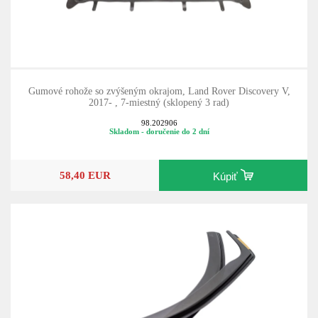
Gumové rohože so zvýšeným okrajom, Land Rover Discovery V,
2017- , 7-miestný (sklopený 3 rad)
98.202906
Skladom - doručenie do 2 dní
58,40 EUR
Kúpiť