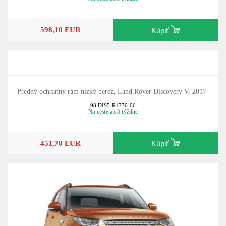
598,10 EUR
Kúpiť
Predný ochranný rám nízký nerez, Land Rover Discovery V, 2017-
98.DIS5-R1770-06
Na ceste až 3 týždne
451,70 EUR
Kúpiť