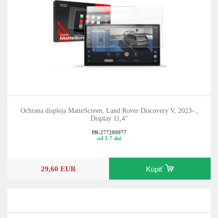
Ochrana displeja MatteScreen, Land Rover Discovery V, 2023- ,
Display 11,4"
PR-277289977
od 3-7 dní
29,60 EUR
Kúpiť