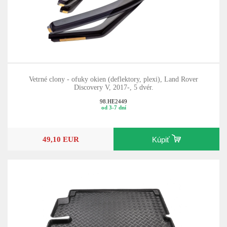
Vetrné clony - ofuky okien (deflektory, plexi), Land Rover
Discovery V, 2017-, 5 dvér.
98.HE2449
od 3-7 dní
49,10 EUR
Kúpiť