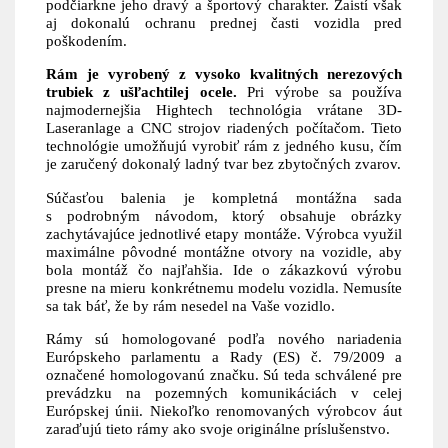
podčiarkne jeho dravý a športový charakter. Zaistí však
aj dokonalú ochranu prednej časti vozidla pred
poškodením.
Rám je vyrobený z vysoko kvalitných nerezových
trubiek z ušľachtilej ocele.
Pri výrobe sa používa
najmodernejšia Hightech technológia vrátane 3D-
Laseranlage a CNC strojov riadených počítačom. Tieto
technológie umožňujú vyrobiť rám z jedného kusu, čím
je zaručený dokonalý ladný tvar bez zbytočných zvarov.
Súčasťou balenia je kompletná montážna sada
s podrobným návodom, ktorý obsahuje obrázky
zachytávajúce jednotlivé etapy montáže. Výrobca využil
maximálne pôvodné montážne otvory na vozidle, aby
bola montáž čo najľahšia. Ide o zákazkovú výrobu
presne na mieru konkrétnemu modelu vozidla. Nemusíte
sa tak báť, že by rám nesedel na Vaše vozidlo.
Rámy sú homologované podľa nového nariadenia
Európskeho parlamentu a Rady (ES) č. 79/2009 a
označené homologovanú značku. Sú teda schválené pre
prevádzku na pozemných komunikáciách v celej
Európskej únii. Niekoľko renomovaných výrobcov áut
zaraďujú tieto rámy ako svoje originálne príslušenstvo.