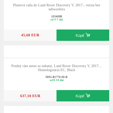
Plastová vaňa do Land Rover Discovery V, 2017-, verzia bez
subwoofera
103409R
od 3-7 dní
45,60 EUR
Kúpiť
Predný rám nerez so zubami, Land Rover Discovery V, 2017- ,
Homologizácia EC, Black
DIS5-R1770-00-B
od 8-14 dní
637,10 EUR
Kúpiť