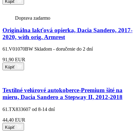
Kúpiť
Doprava zadarmo
Originálna lakťová opierka, Dacia Sandero, 2017-
2020, with orig. Armrest
61.V01070BW
Skladom - doručenie do 2 dní
91,90 EUR
Kúpiť
Textilné velúrové autokoberce-Premium šité na
mieru, Dacia Sandero a Stepway II, 2012-2018
61.TX833607
od 8-14 dní
44,40 EUR
Kúpiť