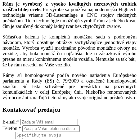
Rám je vyrobený z vysoko kvalitných nerezových trubiek
z ušľachtilej ocele.
Pri výrobe sa používa najmodernejšia Hightech
technológia vrátane 3D-Laseranlage a CNC strojov riadených
počítačom. Tieto technológie umožňujú vyrobiť rám z jedného kusu,
čím je zaručený dokonalý ladný tvar bez zbytočných zvarov.
Súčasťou balenia je kompletná montážna sada s podrobným
návodom, ktorý obsahuje obrázky zachytávajúce jednotlivé etapy
montáže. Výrobca využil maximálne pôvodné montážne otvory na
vozidle, aby bola montáž čo najľahšia. Ide o zákazkovú výrobu
presne na mieru konkrétnemu modelu vozidla. Nemusíte sa tak báť,
že by rám nesedel na Vaše vozidlo.
Rámy sú homologované podľa nového nariadenia Európskeho
parlamentu a Rady (ES) č. 79/2009 a označené homologovanú
značku. Sú teda schválené pre prevádzku na pozemných
komunikáciách v celej Európskej únii. Niekoľko renomovaných
výrobcov áut zaraďujú tieto rámy ako svoje originálne príslušenstvo.
Kontaktovať predajcu
E-mail:
*
Telefon:
*