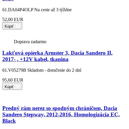
61.DA04P4OLP
Na ceste až 3 týždne
52,00 EUR
Kúpiť
Doprava zadarmo
Lakťová opierka Armster 3, Dacia Sandero II,
2017- , +12V kabel, tkanina
61.V05279B
Skladom - doručenie do 2 dní
95,60 EUR
Kúpiť
Predný rám nerez so spodným chráničom, Dacia
Sandero Stepway, 2012-2016, Homologizácia EC,
Black