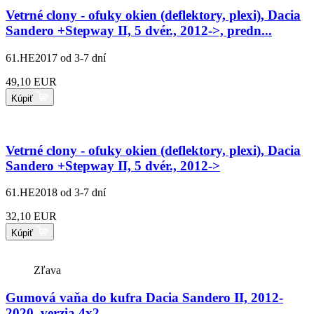
Vetrné clony - ofuky okien (deflektory, plexi), Dacia
Sandero +Stepway II, 5 dvér., 2012->, predn...
61.HE2017
od 3-7 dní
49,10 EUR
Kúpiť
Vetrné clony - ofuky okien (deflektory, plexi), Dacia
Sandero +Stepway II, 5 dvér., 2012->
61.HE2018
od 3-7 dní
32,10 EUR
Kúpiť
Zľava
Gumová vaňa do kufra Dacia Sandero II, 2012-
2020, verzia 4x2