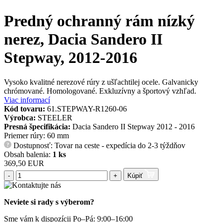
Predný ochranný rám nízký
nerez, Dacia Sandero II
Stepway, 2012-2016
Vysoko kvalitné nerezové rúry z ušľachtilej ocele. Galvanicky
chrómované. Homologované. Exkluzívny a športový vzhľad.
Viac informací
Kód tovaru:
61.STEPWAY-R1260-06
Výrobca:
STEELER
Presná špecifikácia:
Dacia Sandero II Stepway 2012 - 2016
Priemer rúry: 60 mm
Dostupnosť: Tovar na ceste - expedícia do 2-3 týždňov
?
Obsah balenia:
1 ks
369,50 EUR
-
+
Kúpiť
Neviete si rady s výberom?
Sme vám k dispozícii Po–Pá: 9:00–16:00