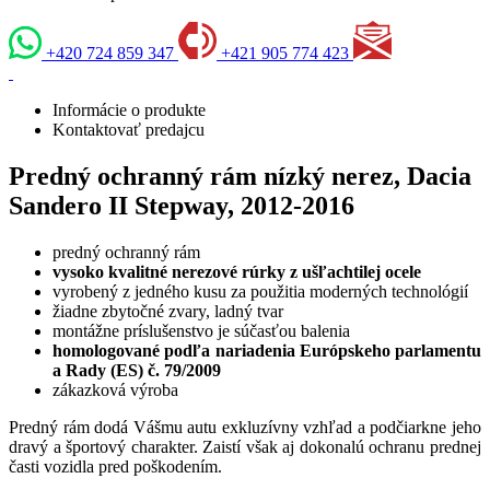
+420 724 859 347
+421 905 774 423
Informácie o produkte
Kontaktovať predajcu
Predný ochranný rám nízký nerez, Dacia
Sandero II Stepway, 2012-2016
predný ochranný rám
vysoko kvalitné nerezové rúrky z ušľachtilej ocele
vyrobený z jedného kusu za použitia moderných technológií
žiadne zbytočné zvary, ladný tvar
montážne príslušenstvo je súčasťou balenia
homologované podľa nariadenia Európskeho parlamentu
a Rady (ES) č. 79/2009
zákazková výroba
Predný rám dodá Vášmu autu exkluzívny vzhľad a podčiarkne jeho
dravý a športový charakter. Zaistí však aj dokonalú ochranu prednej
časti vozidla pred poškodením.