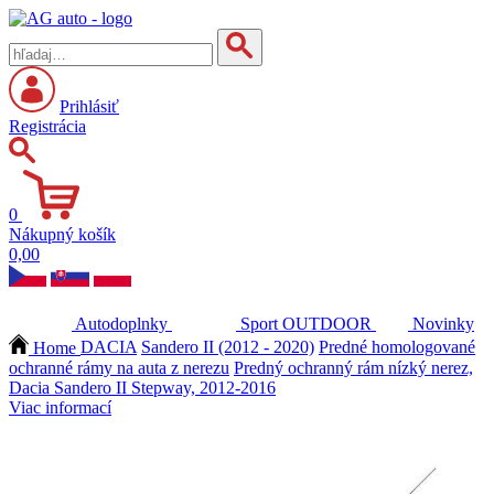
Prihlásiť
Registrácia
0
Nákupný košík
0,00
Autodoplnky
Sport
OUTDOOR
Novinky
Home
DACIA
Sandero II (2012 - 2020)
Predné homologované
ochranné rámy na auta z nerezu
Predný ochranný rám nízký nerez,
Dacia Sandero II Stepway, 2012-2016
Viac informací