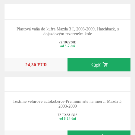
Plastová vaňa do kufra Mazda 3 I, 2003-2009, Hatchback, s
dojazdovým rezervným kole
72.102230B
od 3-7 dní
24,30 EUR
Kúpiť
Textilné velúrové autokoberce-Premium šité na mieru, Mazda 3,
2003-2009
72.TX831308
od 8-14 dní