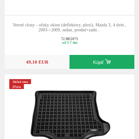
Vetrné clony - ofuky okien (deflektory, plexi), Mazda 3, 4 dvér.,
2003->2009, sedan, predné+zadn...
72.HE2073
od 3-7 dní
49,10 EUR
Kúpiť
Akčná cena
Zľava