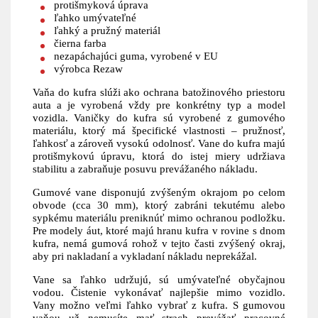
protišmyková úprava
ľahko umývateľné
ľahký a pružný materiál
čierna farba
nezapáchajúci guma, vyrobené v EU
výrobca Rezaw
Vaňa do kufra slúži ako ochrana batožinového priestoru
auta a je vyrobená vždy pre konkrétny typ a model
vozidla. Vaničky do kufra sú vyrobené z gumového
materiálu, ktorý má špecifické vlastnosti – pružnosť,
ľahkosť a zároveň vysokú odolnosť. Vane do kufra majú
protišmykovú úpravu, ktorá do istej miery udržiava
stabilitu a zabraňuje posuvu prevážaného nákladu.
Gumové vane disponujú zvýšeným okrajom po celom
obvode (cca 30 mm), ktorý zabráni tekutému alebo
sypkému materiálu preniknúť mimo ochranou podložku.
Pre modely áut, ktoré majú hranu kufra v rovine s dnom
kufra, nemá gumová rohož v tejto časti zvýšený okraj,
aby pri nakladaní a vykladaní nákladu neprekážal.
Vane sa ľahko udržujú, sú umývateľné obyčajnou
vodou. Čistenie vykonávať najlepšie mimo vozidlo.
Vany možno veľmi ľahko vybrať z kufra. S gumovou
vaňou už nemusíte mať strach prevážať pracovné