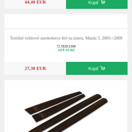
44,40 EUR
Kúpiť
Textilné velúrové autokoberce šité na mieru, Mazda 3, 2003->2009
72.TE811308
od 8-14 dní
27,30 EUR
Kúpiť