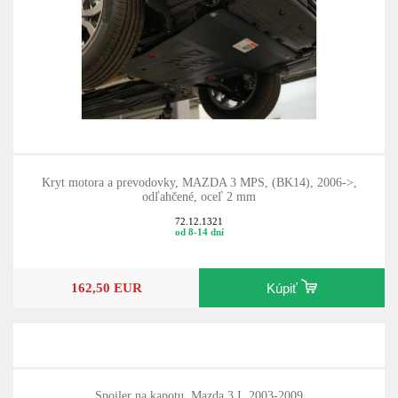
Kryt motora a prevodovky, MAZDA 3 MPS, (BK14), 2006->,
odľahčené, oceľ 2 mm
72.12.1321
od 8-14 dní
162,50 EUR
Kúpiť
Spoiler na kapotu, Mazda 3 I, 2003-2009