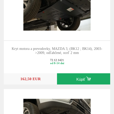
Kryt motora a prevodovky, MAZDA 3, (BK12 ; BK14), 2003-
>2009, odľahčené, oceľ 2 mm
72.12.1421
od 8-14 dní
162,50 EUR
Kúpiť