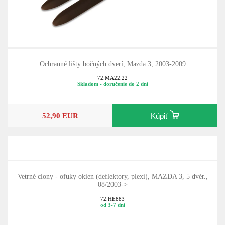
Ochranné lišty bočných dverí, Mazda 3, 2003-2009
72.MA22.22
Skladom - doručenie do 2 dní
52,90 EUR
Kúpiť
Vetrné clony - ofuky okien (deflektory, plexi), MAZDA 3, 5 dvér.,
08/2003->
72.HE883
od 3-7 dní