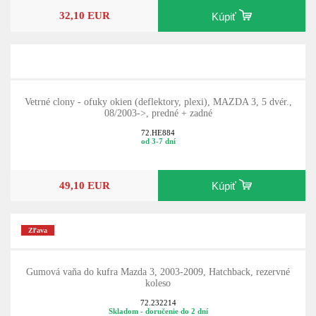
32,10 EUR
Kúpiť
Vetrné clony - ofuky okien (deflektory, plexi), MAZDA 3, 5 dvér.,
08/2003->, predné + zadné
72.HE884
od 3-7 dní
49,10 EUR
Kúpiť
Zľava
Gumová vaňa do kufra Mazda 3, 2003-2009, Hatchback, rezervné
koleso
72.232214
Skladom - doručenie do 2 dní