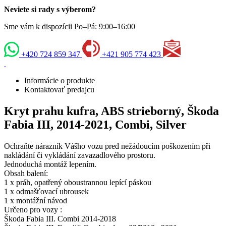
Neviete si rady s výberom?
Sme vám k dispozícii Po–Pá: 9:00–16:00
+420 724 859 347
+421 905 774 423
Informácie o produkte
Kontaktovať predajcu
Kryt prahu kufra, ABS strieborný, Škoda
Fabia III, 2014-2021, Combi, Silver
Ochraňte nárazník Vášho vozu pred nežádoucím poškozením při
nakládání či vykládání zavazadlového prostoru.
Jednoduchá montáž lepením.
Obsah balení:
1 x práh, opatřený oboustrannou lepící páskou
1 x odmašťovací ubrousek
1 x montážní návod
Určeno pro vozy :
Škoda Fabia III. Combi 2014-2018