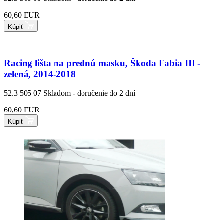
60,60 EUR
Kúpiť
Racing lišta na prednú masku, Škoda Fabia III -
zelená, 2014-2018
52.3 505 07
Skladom - doručenie do 2 dní
60,60 EUR
Kúpiť