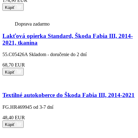
174,90 EUR
Kúpiť
Doprava zadarmo
Lakťová opierka Standard, Škoda Fabia III, 2014-
2021, tkanina
55.C05426A
Skladom - doručenie do 2 dní
68,70 EUR
Kúpiť
Textilné autokoberce do Škoda Fabia III, 2014-2021
FG.HR469945
od 3-7 dní
48,40 EUR
Kúpiť