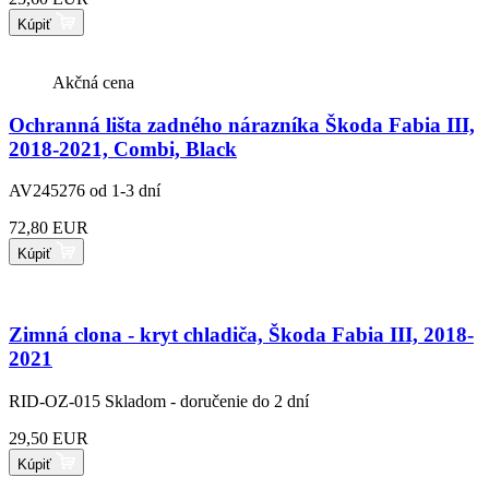
Kúpiť
Akčná cena
Ochranná lišta zadného nárazníka Škoda Fabia III,
2018-2021, Combi, Black
AV245276
od 1-3 dní
72,80 EUR
Kúpiť
Zimná clona - kryt chladiča, Škoda Fabia III, 2018-
2021
RID-OZ-015
Skladom - doručenie do 2 dní
29,50 EUR
Kúpiť