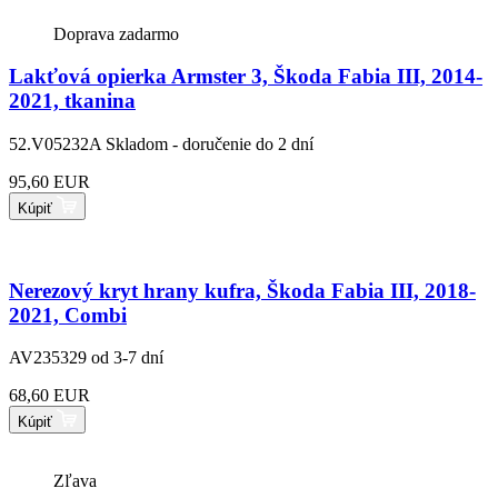
Doprava zadarmo
Lakťová opierka Armster 3, Škoda Fabia III, 2014-
2021, tkanina
52.V05232A
Skladom - doručenie do 2 dní
95,60 EUR
Kúpiť
Nerezový kryt hrany kufra, Škoda Fabia III, 2018-
2021, Combi
AV235329
od 3-7 dní
68,60 EUR
Kúpiť
Zľava