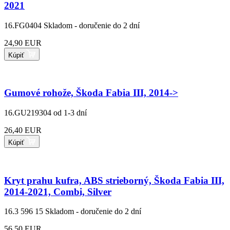
2021
16.FG0404
Skladom - doručenie do 2 dní
24,90 EUR
Kúpiť
Gumové rohože, Škoda Fabia III, 2014->
16.GU219304
od 1-3 dní
26,40 EUR
Kúpiť
Kryt prahu kufra, ABS strieborný, Škoda Fabia III,
2014-2021, Combi, Silver
16.3 596 15
Skladom - doručenie do 2 dní
56,50 EUR