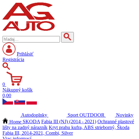
Prihlásiť
Registrácia
0
Nákupný košík
0,00
Autodoplnky
Sport
OUTDOOR
Novinky
Home
SKODA
Fabia III (NJ) (2014 - 2021)
Ochranné plastové
lišty na zadný nárazník
Kryt prahu kufra, ABS strieborný, Škoda
Fabia III, 2014-2021, Combi, Silver
Viac informací