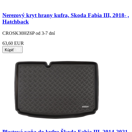
Nerezový kryt hrany kufra, Skoda Fabia III, 2018- ,
Hatchback
CROSK30HZ6P
od 3-7 dní
63,60 EUR
Kúpiť
Plastová vaňa do kufra Škoda Fabia III, 2014-2021,