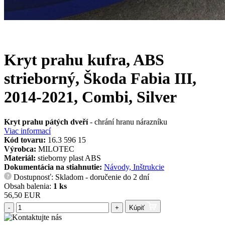
Kryt prahu kufra, ABS
strieborný, Škoda Fabia III,
2014-2021, Combi, Silver
Kryt prahu pátých dveří
- chrání hranu nárazníku
Viac informací
Kód tovaru:
16.3 596 15
Výrobca:
MILOTEC
Materiál:
stieborny plast ABS
Dokumentácia na stiahnutie:
Návody, Inštrukcie
Dostupnosť: Skladom - doručenie do 2 dní
?
Obsah balenia:
1 ks
56,50 EUR
-
+
Kúpiť