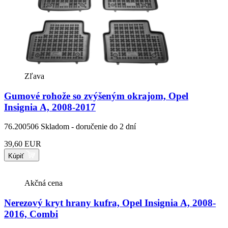
Zľava
Gumové rohože so zvýšeným okrajom, Opel
Insignia A, 2008-2017
76.200506
Skladom - doručenie do 2 dní
39,60 EUR
Kúpiť
Akčná cena
Nerezový kryt hrany kufra, Opel Insignia A, 2008-
2016, Combi