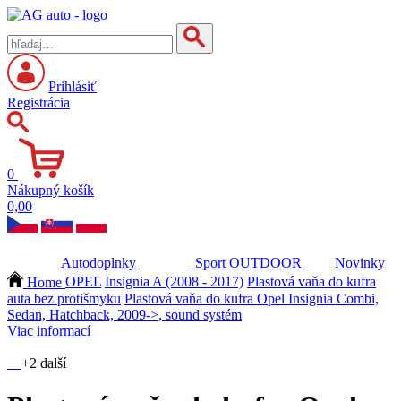
Prihlásiť
Registrácia
0
Nákupný košík
0,00
Autodoplnky
Sport
OUTDOOR
Novinky
Home
OPEL
Insignia A (2008 - 2017)
Plastová vaňa do kufra
auta bez protišmyku
Plastová vaňa do kufra Opel Insignia Combi,
Sedan, Hatchback, 2009->, sound systém
Viac informací
+2 další