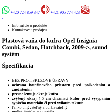
+420 724 859 347
+421 905 774 423
Informácie o produkte
Kontaktovať predajcu
Plastová vaňa do kufra Opel Insignia
Combi, Sedan, Hatchback, 2009->, sound
systém
Špecifikácia
BEZ PROTISKLZOVÉ ÚPRAVY
ochrana batožinového priestoru pred poškodením a
znečistením
presne lemuje okraje kufra
zvýšený okraj 4-5 cm chrániaci kufor pred vysypaním
sypkého materiálu či pred vyliatím tekutín
ľahko umývateľný a udržiavateľný
možné čistiť mimo vozidla