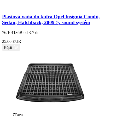
Plastová vaňa do kufra Opel Insignia Combi,
Sedan, Hatchback, 2009->, sound systém
76.101136B
od 3-7 dní
25,00 EUR
Kúpiť
Zľava