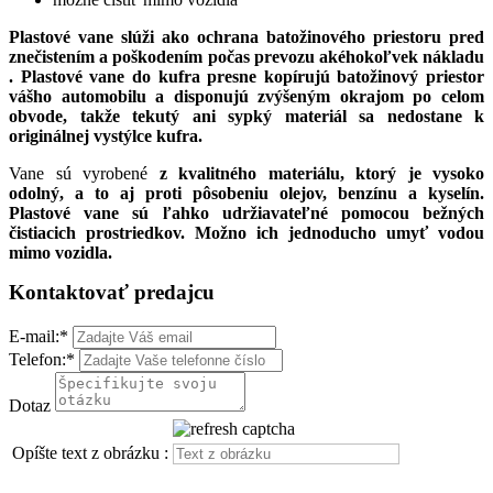
Plastové vane slúži ako ochrana batožinového priestoru pred
znečistením a poškodením počas prevozu akéhokoľvek nákladu
. Plastové vane do kufra presne kopírujú batožinový priestor
vášho automobilu a
disponujú zvýšeným okrajom po celom
obvode, takže tekutý ani sypký materiál sa nedostane k
originálnej vystýlce kufra.
Vane sú vyrobené
z kvalitného materiálu, ktorý je vysoko
odolný, a to aj proti pôsobeniu olejov, benzínu a kyselín.
Plastové vane sú ľahko udržiavateľné pomocou bežných
čistiacich prostriedkov. Možno ich jednoducho umyť vodou
mimo vozidla.
Kontaktovať predajcu
E-mail:
*
Telefon:
*
Dotaz
Opíšte text z obrázku :