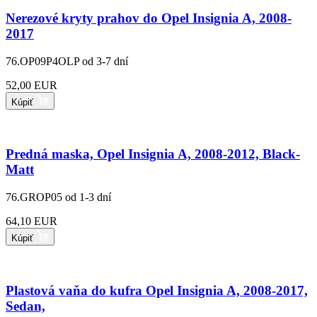
Nerezové kryty prahov do Opel Insignia A, 2008-
2017
76.OP09P4OLP
od 3-7 dní
52,00 EUR
Kúpiť
Predná maska, Opel Insignia A, 2008-2012, Black-
Matt
76.GROP05
od 1-3 dní
64,10 EUR
Kúpiť
Plastová vaňa do kufra Opel Insignia A, 2008-2017,
Sedan,