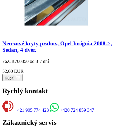
Nerezové kryty prahov, Opel Insignia 2008->,
Sedan, 4 dvér.
76.CR760350
od 3-7 dní
52,00 EUR
Kúpiť
Rychlý kontakt
+421 905 774 423
+420 724 859 347
Zákaznický servis