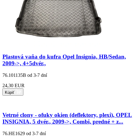
Plastová vaňa do kufra Opel Insignia, HB/Sedan,
2009->, 4+5dvér.,
76.101135B
od 3-7 dní
24,30 EUR
Kúpiť
Vetrné clony - ofuky okien (deflektory, plexi), OPEL
INSIGNIA, 5 dvér., 2009->, Combi, predné + z...
76.HE1629
od 3-7 dní