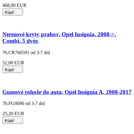
468,00 EUR
Kúpiť
Nerezové kryty prahov, Opel Insignia, 2008->,
Combi, 5 dvér.
76.CR760591
od 3-7 dní
52,00 EUR
Kúpiť
Gumové rohože do auta, Opel Insignia A, 2008-2017
76.FG0690
od 3-7 dní
25,20 EUR
Kúpiť