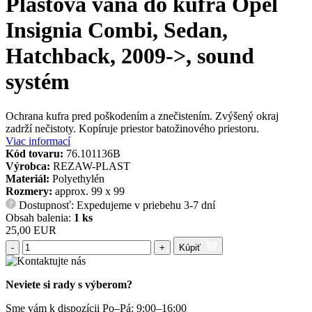
Plastová vaňa do kufra Opel
Insignia Combi, Sedan,
Hatchback, 2009->, sound
systém
Ochrana kufra pred poškodením a znečistením. Zvýšený okraj
zadrží nečistoty. Kopíruje priestor batožinového priestoru.
Viac informací
Kód tovaru:
76.101136B
Výrobca:
REZAW-PLAST
Materiál:
Polyethylén
Rozmery:
approx. 99 x 99
Dostupnosť: Expedujeme v priebehu 3-7 dní
?
Obsah balenia:
1 ks
25,00 EUR
-
+
Kúpiť
Neviete si rady s výberom?
Sme vám k dispozícii Po–Pá: 9:00–16:00