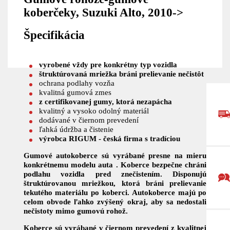
koberčeky, Suzuki Alto, 2010->
Špecifikácia
vyrobené vždy pre konkrétny typ vozidla
štruktúrovaná mriežka bráni prelievanie nečistôt
ochrana podlahy vozňa
kvalitná gumová zmes
z certifikovanej gumy, ktorá nezapácha
kvalitný a vysoko odolný materiál
dodávané v čiernom prevedení
ľahká údržba a čistenie
výrobca RIGUM - česká firma s tradíciou
Gumové autokoberce sú vyrábané presne na mieru
konkrétnemu modelu auta .
Koberce bezpečne chráni
podlahu vozidla pred znečistením. Disponujú
štruktúrovanou mriežkou, ktorá bráni prelievanie
tekutého materiálu po koberci. Autokoberce majú po
celom obvode ľahko zvýšený okraj, aby sa nedostali
nečistoty mimo gumovú rohož.
Koberce sú vyrábané v čiernom prevedení z kvalitnej