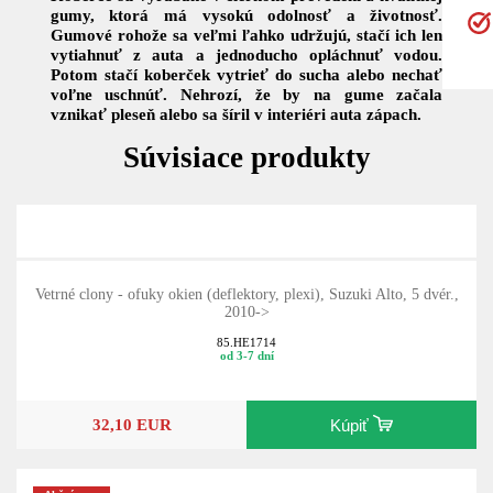
gumy, ktorá má vysokú odolnosť a životnosť.
Gumové rohože sa veľmi ľahko udržujú, stačí ich len
vytiahnuť z auta a jednoducho opláchnuť vodou.
Potom stačí koberček vytrieť do sucha alebo nechať
voľne uschnúť. Nehrozí, že by na gume začala
vznikať pleseň alebo sa šíril v interiéri auta zápach.
Súvisiace produkty
Vetrné clony - ofuky okien (deflektory, plexi), Suzuki Alto, 5 dvér.,
2010->
85.HE1714
od 3-7 dní
32,10 EUR
Kúpiť