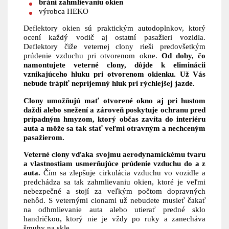
bráni zahmlievaniu okien
výrobca HEKO
Deflektory okien sú praktickým autodoplnkov, ktorý
ocení každý vodič aj ostatní pasažieri vozidla.
Deflektory čiže veternej clony rieši predovšetkým
prúdenie vzduchu pri otvorenom okne.
Od doby, čo
namontujete veterné clony, dôjde k eliminácii
vznikajúceho hluku pri otvorenom okienku.
Už Vás
nebude trápiť nepríjemný hluk pri rýchlejšej jazde.
Clony umožňujú mať otvorené okno aj pri hustom
daždi alebo snežení a zároveň poskytuje ochranu pred
prípadným hmyzom, ktorý občas zavíta do interiéru
auta a môže sa tak stať veľmi otravným a nechceným
pasažierom.
Veterné clony vďaka svojmu aerodynamickému tvaru
a vlastnostiam usmerňujúce prúdenie vzduchu do a z
auta.
Čím sa zlepšuje cirkulácia vzduchu vo vozidle a
predchádza sa tak zahmlievaniu okien, ktoré je veľmi
nebezpečné a stojí za veľkým počtom dopravných
nehôd. S veternými clonami už nebudete musieť čakať
na odhmlievanie auta alebo utierať predné sklo
handričkou, ktorý nie je vždy po ruky a zanecháva
šmuhy na skle.