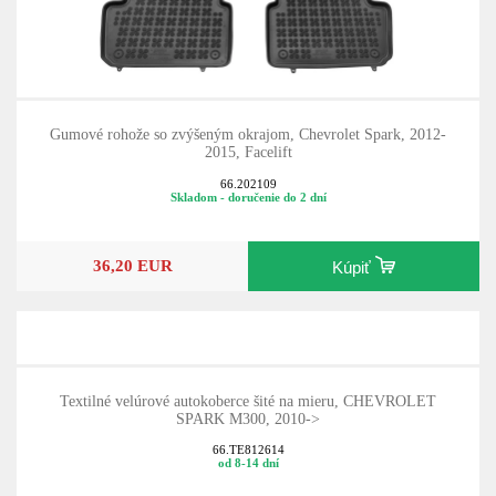
Gumové rohože so zvýšeným okrajom, Chevrolet Spark, 2012-
2015, Facelift
66.202109
Skladom - doručenie do 2 dní
36,20 EUR
Kúpiť
Textilné velúrové autokoberce šité na mieru, CHEVROLET
SPARK M300, 2010->
66.TE812614
od 8-14 dní