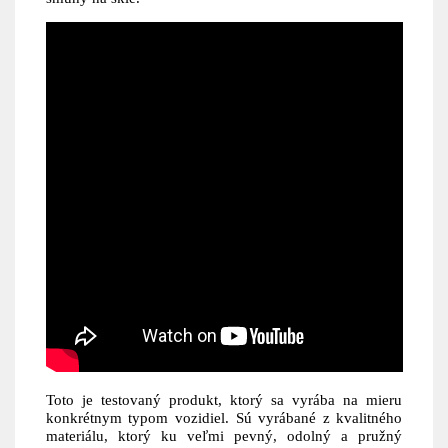
Toto je testovaný produkt, ktorý sa vyrába na mieru
konkrétnym typom vozidiel. Sú vyrábané z kvalitného
materiálu, ktorý ku veľmi pevný, odolný a pružný