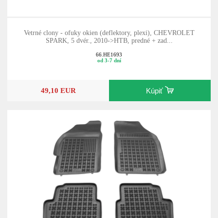
Vetrné clony - ofuky okien (deflektory, plexi), CHEVROLET
SPARK, 5 dvér., 2010->HTB, predné + zad...
66.HE1693
od 3-7 dní
49,10 EUR
Kúpiť