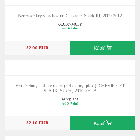
Nerezové kryty prahov do Chevrolet Spark III, 2009-2012
66.CE07P4OLP
od 3-7 dní
52,00 EUR
Kúpiť
Vetrné clony - ofuky okien (deflektory, plexi), CHEVROLET
SPARK, 5 dvér., 2010->HTB
66.HE1692
od 3-7 dní
32,10 EUR
Kúpiť