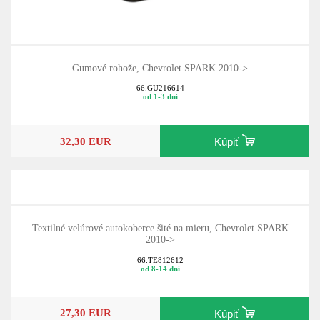
Gumové rohože, Chevrolet SPARK 2010->
66.GU216614
od 1-3 dní
32,30 EUR
Kúpiť
Textilné velúrové autokoberce šité na mieru, Chevrolet SPARK
2010->
66.TE812612
od 8-14 dní
27,30 EUR
Kúpiť