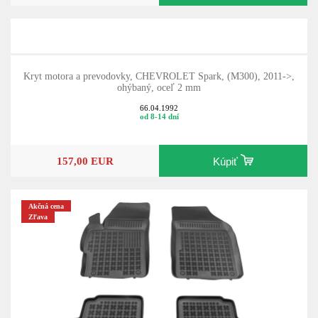
Kryt motora a prevodovky, CHEVROLET Spark, (M300), 2011->,
ohýbaný, oceľ 2 mm
66.04.1992
od 8-14 dní
157,00 EUR
Kúpiť
Akčná cena
Zľava