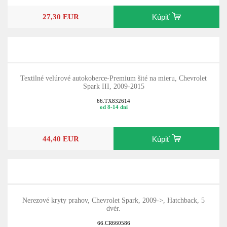
27,30 EUR
Kúpiť
Textilné velúrové autokoberce-Premium šité na mieru, Chevrolet
Spark III, 2009-2015
66.TX832614
od 8-14 dní
44,40 EUR
Kúpiť
Nerezové kryty prahov, Chevrolet Spark, 2009->, Hatchback, 5
dvér.
66.CR660586