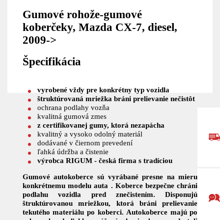
Gumové rohože-gumové
koberčeky, Mazda CX-7, diesel,
2009->
Špecifikácia
vyrobené vždy pre konkrétny typ vozidla
štruktúrovaná mriežka bráni prelievanie nečistôt
ochrana podlahy vozňa
kvalitná gumová zmes
z certifikovanej gumy, ktorá nezapácha
kvalitný a vysoko odolný materiál
dodávané v čiernom prevedení
ľahká údržba a čistenie
výrobca RIGUM - česká firma s tradíciou
Gumové autokoberce sú vyrábané presne na mieru
konkrétnemu modelu auta .
Koberce bezpečne chráni
podlahu vozidla pred znečistením. Disponujú
štruktúrovanou mriežkou, ktorá bráni prelievanie
tekutého materiálu po koberci. Autokoberce majú po