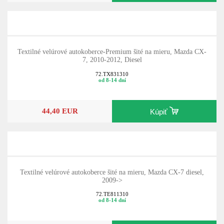
Textilné velúrové autokoberce-Premium šité na mieru, Mazda CX-
7, 2010-2012, Diesel
72.TX831310
od 8-14 dní
44,40 EUR
Kúpiť
Textilné velúrové autokoberce šité na mieru, Mazda CX-7 diesel,
2009->
72.TE811310
od 8-14 dní