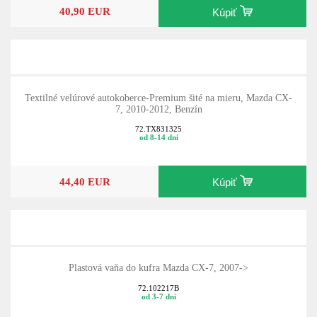
40,90 EUR
Kúpiť
Textilné velúrové autokoberce-Premium šité na mieru, Mazda CX-
7, 2010-2012, Benzín
72.TX831325
od 8-14 dní
44,40 EUR
Kúpiť
Plastová vaňa do kufra Mazda CX-7, 2007->
72.102217B
od 3-7 dní