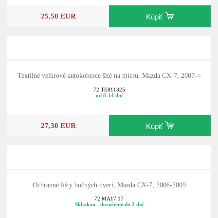
25,50 EUR
Kúpiť
Textilné velúrové autokoberce šité na mieru, Mazda CX-7, 2007->
72.TE811325
od 8-14 dní
27,30 EUR
Kúpiť
Ochranné lišty bočných dverí, Mazda CX-7, 2006-2009
72.MA17.17
Skladom - doručenie do 2 dní