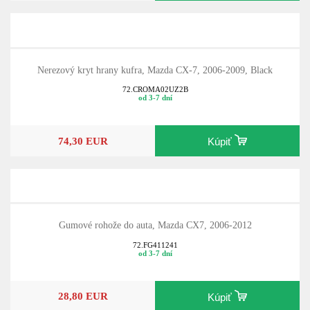
Nerezový kryt hrany kufra, Mazda CX-7, 2006-2009, Black
72.CROMA02UZ2B
od 3-7 dní
74,30 EUR
Kúpiť
Gumové rohože do auta, Mazda CX7, 2006-2012
72.FG411241
od 3-7 dní
28,80 EUR
Kúpiť