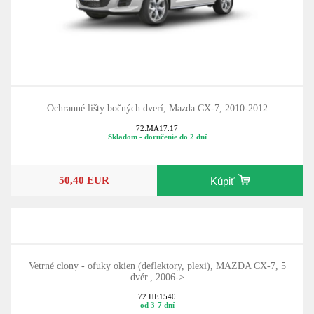
Ochranné lišty bočných dverí, Mazda CX-7, 2010-2012
72.MA17.17
Skladom - doručenie do 2 dní
50,40 EUR
Kúpiť
Vetrné clony - ofuky okien (deflektory, plexi), MAZDA CX-7, 5
dvér., 2006->
72.HE1540
od 3-7 dní