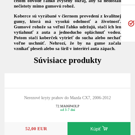
celom obvode ľahko zvýšený okraj, aby sa nedostali
nečistoty mimo gumovú rohož.
Koberce sú vyrábané v čiernom prevedení z kvalitnej
gumy, ktorá má vysokú odolnosť a životnosť.
Gumové rohože sa veľmi ľahko udržujú, stačí ich len
vytiahnuť z auta a jednoducho opláchnuť vodou.
Potom stačí koberček vytrieť do sucha alebo nechať
voľne uschnúť. Nehrozí, že by na gume začala
vznikať pleseň alebo sa šíril v interiéri auta zápach.
Súvisiace produkty
Nerezové kryty prahov do Mazda CX7, 2006-2012
72.MA06P4OLP
od 3-7 dní
52,00 EUR
Kúpiť