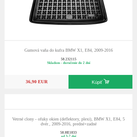
Gumová vaňa do kufra BMW X1, E84, 2009-2016
58.232115
Skladom - doručenie do 2 dní
36,90 EUR
Kúpiť
Vetrné clony - ofuky okien (deflektory, plexi), BMW X1, E84, 5
dvér., 2009-2016, predné+zadné
58.HE1833
od 3-7 dní