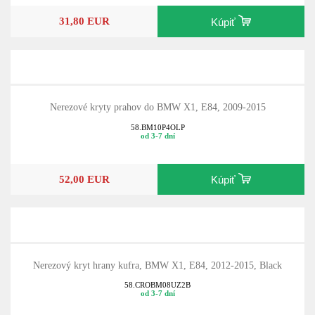
31,80 EUR
Kúpiť
Nerezové kryty prahov do BMW X1, E84, 2009-2015
58.BM10P4OLP
od 3-7 dní
52,00 EUR
Kúpiť
Nerezový kryt hrany kufra, BMW X1, E84, 2012-2015, Black
58.CROBM08UZ2B
od 3-7 dní