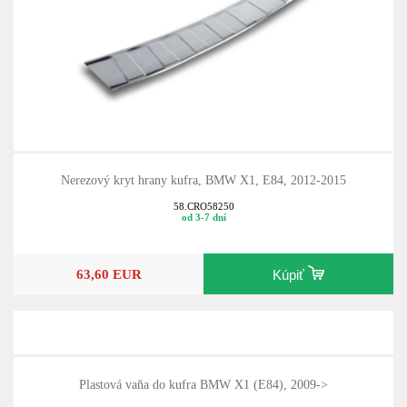
Nerezový kryt hrany kufra, BMW X1, E84, 2012-2015
58.CRO58250
od 3-7 dní
63,60 EUR
Kúpiť
Plastová vaňa do kufra BMW X1 (E84), 2009->