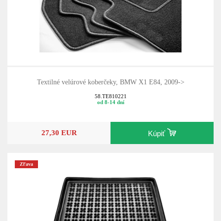
Textilné velúrové koberčeky, BMW X1 E84, 2009->
58.TE810221
od 8-14 dní
27,30 EUR
Kúpiť
Zľava