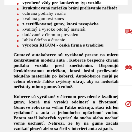
vyrobené vždy pre konkrétny typ vozidla
štruktúrovaná mriežka bráni prelievanie nečistôt
ochrana podlahy vozňa
kvalitná gumová zmes
z certifikovanej gumy, ktorá nezapácha
kvalitný a vysoko odolný materiál
dodávané v čiernom prevedení
ľahká údržba a čistenie
výrobca RIGUM - česká firma s tradíciou
Gumové autokoberce sú vyrábané presne na mieru
konkrétnemu modelu auta .
Koberce bezpečne chráni
podlahu vozidla pred znečistením. Disponujú
štruktúrovanou mriežkou, ktorá bráni prelievanie
tekutého materiálu po koberci. Autokoberce majú po
celom obvode ľahko zvýšený okraj, aby sa nedostali
nečistoty mimo gumovú rohož.
Koberce sú vyrábané v čiernom prevedení z kvalitnej
gumy, ktorá má vysokú odolnosť a životnosť.
Gumové rohože sa veľmi ľahko udržujú, stačí ich len
vytiahnuť z auta a jednoducho opláchnuť vodou.
Potom stačí koberček vytrieť do sucha alebo nechať
voľne uschnúť. Nehrozí, že by na gume začala
vznikať pleseň alebo sa šíril v interiéri auta zápach.