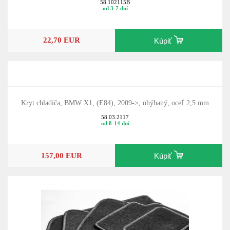
58.102115B
od 3-7 dní
22,70 EUR
Kúpiť
Kryt chladiča, BMW X1, (E84), 2009->, ohýbaný, oceľ 2,5 mm
58.03.2117
od 8-14 dní
157,00 EUR
Kúpiť