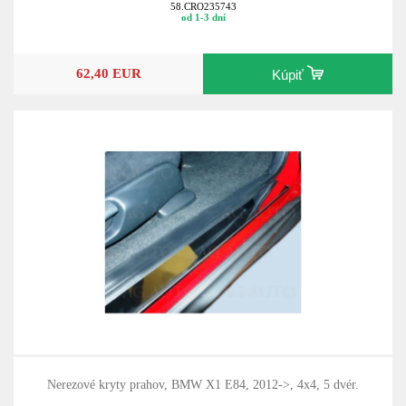
58.CRO235743
od 1-3 dní
62,40 EUR
Kúpiť
Nerezové kryty prahov, BMW X1 E84, 2012->, 4x4, 5 dvér.