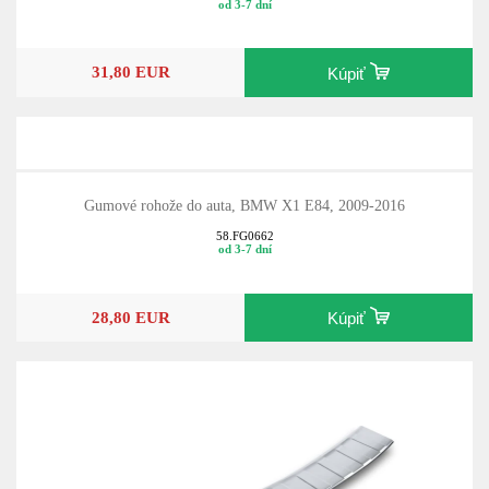
od 3-7 dní
31,80 EUR
Kúpiť
Gumové rohože do auta, BMW X1 E84, 2009-2016
58.FG0662
od 3-7 dní
28,80 EUR
Kúpiť