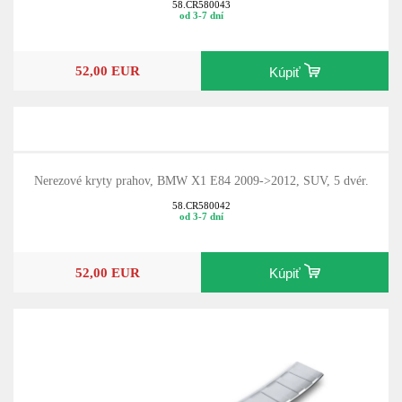
58.CR580043
od 3-7 dní
52,00 EUR
Kúpiť
Nerezové kryty prahov, BMW X1 E84 2009->2012, SUV, 5 dvér.
58.CR580042
od 3-7 dní
52,00 EUR
Kúpiť