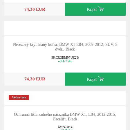
74,30 EUR
Kúpiť
Nerezový kryt hrany kufra, BMW X1 E84, 2009-2012, SUV, 5
dvér., Black
58.CROBM07UZ2B
od 3-7 dní
74,30 EUR
Kúpiť
Akčná cena
Ochranná lišta zadného nárazníka BMW X1, E84, 2012-2015,
Facelift, Black
AV245014