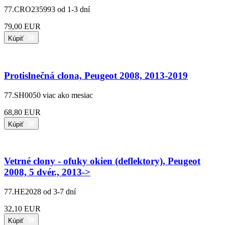
77.CRO235993
od 1-3 dní
79,00 EUR
Kúpiť
Protislnečná clona, Peugeot 2008, 2013-2019
77.SH0050
viac ako mesiac
68,80 EUR
Kúpiť
Vetrné clony - ofuky okien (deflektory), Peugeot
2008, 5 dvér., 2013->
77.HE2028
od 3-7 dní
32,10 EUR
Kúpiť