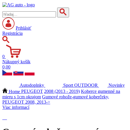
Prihlásiť
Registrácia
0
Nákupný košík
0,00
Autodoplnky
Sport
OUTDOOR
Novinky
Home
PEUGEOT
2008 (2013 - 2019)
Koberce gumenné na
mieru s 1cm okrajom
Gumové rohože-gumové koberčeky,
PEUGEOT 2008, 2013->
Viac informací