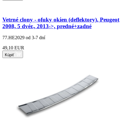
Vetrné clony - ofuky okien (deflektory), Peugeot
2008, 5 dvér., 2013->, predné+zadné
77.HE2029
od 3-7 dní
49,10 EUR
Kúpiť