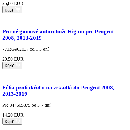
25,80 EUR
Kúpiť
Presné gumové autorohože Rigum pre Peugeot
2008, 2013-2019
77.RG902037
od 1-3 dní
29,50 EUR
Kúpiť
Fólia proti dažďu na zrkadlá do Peugeot 2008,
2013-2019
PR-344665875
od 3-7 dní
14,20 EUR
Kúpiť