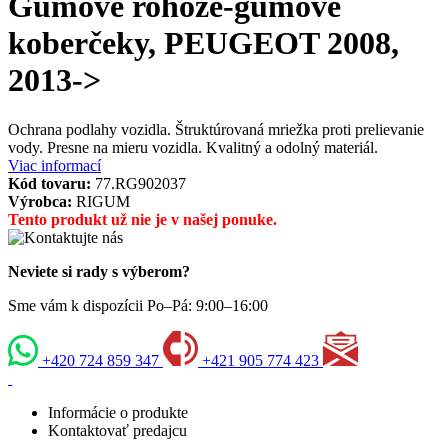
Gumové rohože-gumové
koberčeky, PEUGEOT 2008,
2013->
Ochrana podlahy vozidla. Štruktúrovaná mriežka proti prelievanie
vody. Presne na mieru vozidla. Kvalitný a odolný materiál.
Viac informací
Kód tovaru:
77.RG902037
Výrobca:
RIGUM
Tento produkt už nie je v našej ponuke.
Neviete si rady s výberom?
Sme vám k dispozícii Po–Pá: 9:00–16:00
+420 724 859 347
+421 905 774 423
Informácie o produkte
Kontaktovať predajcu