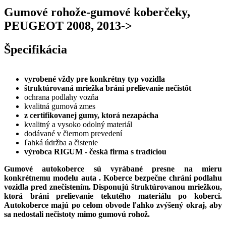
Gumové rohože-gumové koberčeky,
PEUGEOT 2008, 2013->
Špecifikácia
vyrobené vždy pre konkrétny typ vozidla
štruktúrovaná mriežka bráni prelievanie nečistôt
ochrana podlahy vozňa
kvalitná gumová zmes
z certifikovanej gumy, ktorá nezapácha
kvalitný a vysoko odolný materiál
dodávané v čiernom prevedení
ľahká údržba a čistenie
výrobca RIGUM - česká firma s tradíciou
Gumové autokoberce sú vyrábané presne na mieru
konkrétnemu modelu auta .
Koberce bezpečne chráni podlahu
vozidla pred znečistením. Disponujú štruktúrovanou mriežkou,
ktorá bráni prelievanie tekutého materiálu po koberci.
Autokoberce majú po celom obvode ľahko zvýšený okraj, aby
sa nedostali nečistoty mimo gumovú rohož.