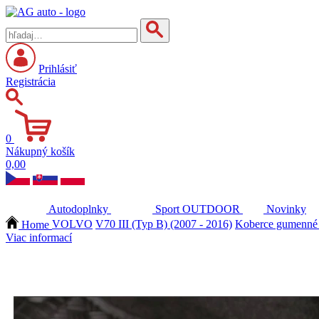
Prihlásiť
Registrácia
0
Nákupný košík
0,00
Autodoplnky
Sport
OUTDOOR
Novinky
Home
VOLVO
V70 III (Typ B) (2007 - 2016)
Koberce gumenné 
Viac informací