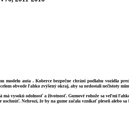
mu modelu auta .
Koberce bezpečne chráni podlahu vozidla pred
 celom obvode ľahko zvýšený okraj, aby sa nedostali nečistoty m
rá má vysokú odolnosť a životnosť. Gumové rohože sa veľmi ľahko 
uschnúť. Nehrozí, že by na gume začala vznikať pleseň alebo sa šír