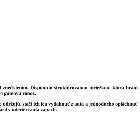
 znečistením. Disponujú štruktúrovanou mriežkou, ktorá bráni
imo gumovú rohož.
udržujú, stačí ich len vytiahnuť z auta a jednoducho opláchnuť
il v interiéri auta zápach.