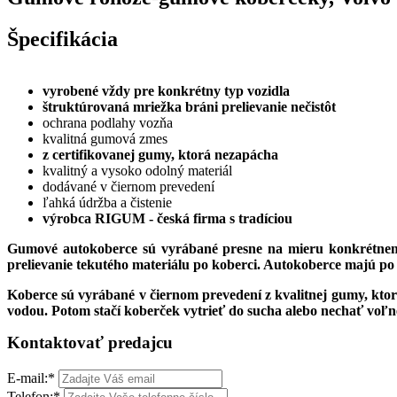
Špecifikácia
vyrobené vždy pre konkrétny typ vozidla
štruktúrovaná mriežka bráni prelievanie nečistôt
ochrana podlahy vozňa
kvalitná gumová zmes
z certifikovanej gumy, ktorá nezapácha
kvalitný a vysoko odolný materiál
dodávané v čiernom prevedení
ľahká údržba a čistenie
výrobca RIGUM - česká firma s tradíciou
Gumové autokoberce sú vyrábané presne na mieru konkrétne
prelievanie tekutého materiálu po koberci. Autokoberce majú po
Koberce sú vyrábané v čiernom prevedení z kvalitnej gumy, kto
vodou. Potom stačí koberček vytrieť do sucha alebo nechať voľne 
Kontaktovať predajcu
E-mail:
*
Telefon:
*