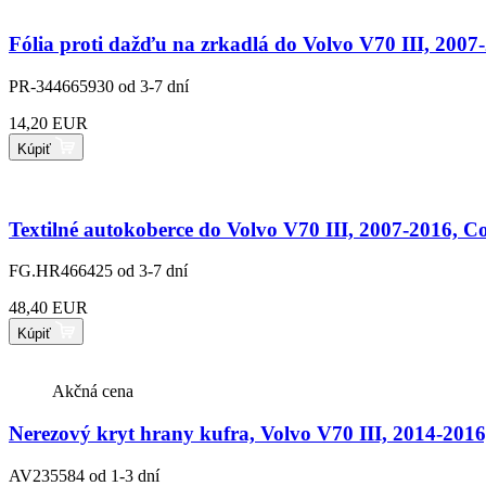
Fólia proti dažďu na zrkadlá do Volvo V70 III, 2007
PR-344665930
od 3-7 dní
14,20 EUR
Kúpiť
Textilné autokoberce do Volvo V70 III, 2007-2016, 
FG.HR466425
od 3-7 dní
48,40 EUR
Kúpiť
Akčná cena
Nerezový kryt hrany kufra, Volvo V70 III, 2014-2016,
AV235584
od 1-3 dní