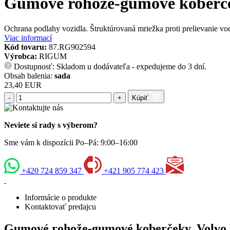
Gumové rohože-gumové koberček
Ochrana podlahy vozidla. Štruktúrovaná mriežka proti prelievanie vod
Viac informací
Kód tovaru:
87.RG902594
Výrobca:
RIGUM
Dostupnosť: Skladom u dodávateľa - expedujeme do 3 dní.
?
Obsah balenia:
sada
23,40 EUR
-
+
Kúpiť
Neviete si rady s výberom?
Sme vám k dispozícii Po–Pá: 9:00–16:00
+420 724 859 347
+421 905 774 423
Informácie o produkte
Kontaktovať predajcu
Gumové rohože-gumové koberčeky, Volvo 