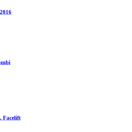
-2016
Combi
 Facelift