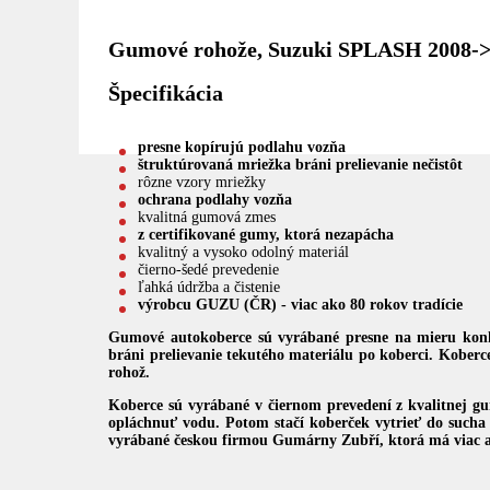
Gumové rohože, Suzuki SPLASH 2008-
Špecifikácia
presne kopírujú podlahu vozňa
štruktúrovaná mriežka bráni prelievanie nečistôt
rôzne vzory mriežky
ochrana podlahy vozňa
kvalitná gumová zmes
z certifikované gumy, ktorá nezapácha
kvalitný a vysoko odolný materiál
čierno-šedé prevedenie
ľahká údržba a čistenie
výrobcu GUZU (ČR) - viac ako 80 rokov tradície
Gumové autokoberce sú vyrábané presne na mieru konk
bráni prelievanie tekutého materiálu po koberci. Kober
rohož.
Koberce sú vyrábané v čiernom prevedení z kvalitnej g
opláchnuť vodu. Potom stačí koberček vytrieť do sucha a
vyrábané českou firmou Gumárny Zubří, ktorá má viac a