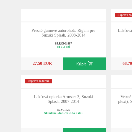
Doprava z
Presné gumové autorohože Rigum pre
Lakťová 
Suzuki Splash, 2008-2014
85.RG901887
od 1-3 dní
27,50 EUR
68,7
Kúpiť
Doprava zadarmo
Lakťová opierka Armster 3, Suzuki
Vetrné
Splash, 2007-2014
plexi),
85.V01726
Skladom - doručenie do 2 dní