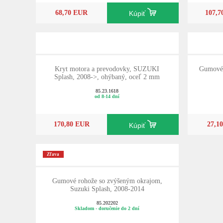
68,70 EUR
107,
Kúpiť
Kryt motora a prevodovky, SUZUKI
Gumové
Splash, 2008->, ohýbaný, oceľ 2 mm
85.23.1618
od 8-14 dní
170,80 EUR
27,1
Kúpiť
Zľava
Gumové rohože so zvýšeným okrajom,
Suzuki Splash, 2008-2014
85.202202
Skladom - doručenie do 2 dní