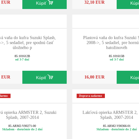
0 EUR
32,10 EUR
Kúpiť
Kúp
vá vaňa do kufra Suzuki Splash,
Plastová vaňa do kufra Suzuki 
>, 5 sedadiel, pre spodnú časť
2008->, 5 sedadiel, pre hornú
úložného p
batožinovéh
85.101612B
85.101615B
od 3-7 dní
od 3-7 dní
0 EUR
16,00 EUR
Kúpiť
Kúp
adarmo
Doprava zadarmo
vá opierka ARMSTER 2, Suzuki
Lakťová opierka ARMSTER 2, 
Splash, 2007-2014
Splash, 2007-2014
85.ARM2-V00271-00
85.ARM2-V00366-01
Skladom - doručenie do 2 dní
Skladom - doručenie do 2 dní