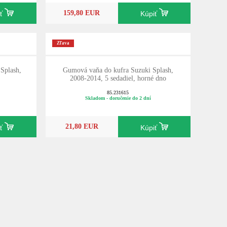
159,80 EUR
iť
Kúpiť
Zľava
Splash,
Gumová vaňa do kufra Suzuki Splash,
2008-2014, 5 sedadiel, horné dno
85.231615
Skladom - doručenie do 2 dní
21,80 EUR
iť
Kúpiť