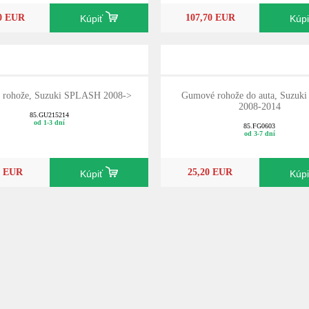
70 EUR
107,70 EUR
Kúpiť
Kúp
 rohože, Suzuki SPLASH 2008->
Gumové rohože do auta, Suzuki 
2008-2014
85.GU215214
od 1-3 dní
85.FG0603
od 3-7 dní
0 EUR
25,20 EUR
Kúpiť
Kúp