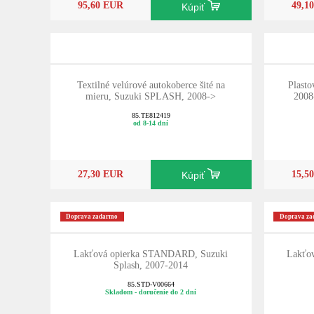
95,60 EUR
49,1
Kúpiť
Textilné velúrové autokoberce šité na
Plasto
mieru, Suzuki SPLASH, 2008->
2008-
85.TE812419
od 8-14 dní
27,30 EUR
15,5
Kúpiť
Doprava zadarmo
Doprava z
Lakťová opierka STANDARD, Suzuki
Lakťo
Splash, 2007-2014
85.STD-V00664
Skladom - doručenie do 2 dní