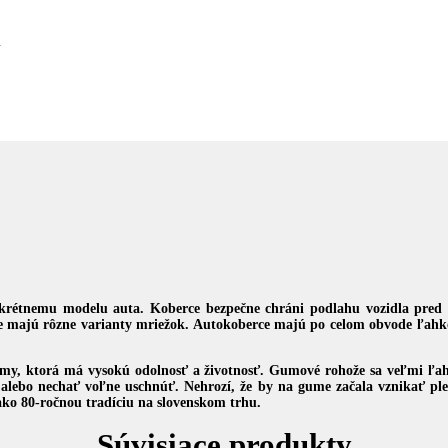
>
rétnemu modelu auta. Koberce bezpečne chráni podlahu vozidla pred z
ce majú rôzne varianty mriežok. Autokoberce majú po celom obvode ľahk
umy, ktorá má vysokú odolnosť a životnosť. Gumové rohože sa veľmi ľahk
lebo nechať voľne uschnúť. Nehrozí, že by na gume začala vznikať plese
ko 80-ročnou tradíciu na slovenskom trhu.
Súvisiace produkty