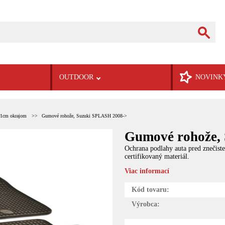
OUTDOOR
NOVINK
 1cm okrajom
Gumové rohože, Suzuki SPLASH 2008->
Gumové rohože,
Ochrana podlahy auta pred znečist
certifikovaný materiál.
Viac informací
Kód tovaru:
Výrobca: