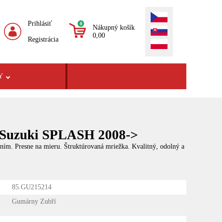
Prihlásiť
0
Nákupný košík
0,00
Registrácia
Y
 Suzuki SPLASH 2008->
ením. Presne na mieru. Štruktúrovaná mriežka. Kvalitný, odolný a
85.GU215214
Gumárny Zubří