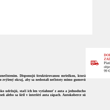
DO
ZA
Plat
obj
99 €
nečistením. Disponujú štruktúrovanou mriežkou, ktorá
o zvýšený okraj, aby sa nedostali nečistoty mimo gumovú
o udržujú, stačí ich len vytiahnuť z auta a jednoducho
ň alebo sa šíril v interiéri auta zápach.
Autokoberce sú