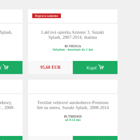
Doprava zadarmo
Splash,
Lakťová opierka Armster 3, Suzuki
Splash, 2007-2014, tkanina
85.V05311A
Skladom - doručenie do 2 dní
95,60 EUR
iť
Kúpiť
ektory,
Textilné velúrové autokoberce-Premium
., 2008-
šité na mieru, Suzuki Splash, 2008-2014
85.TX832419
od 8-14 dní