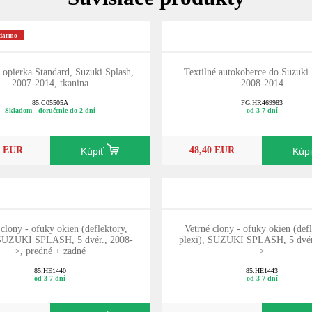
adarmo
opierka Standard, Suzuki Splash,
Textilné autokoberce do Suzuki 
2007-2014, tkanina
2008-2014
85.C05505A
FG.HR469983
Skladom - doručenie do 2 dní
od 3-7 dní
0 EUR
48,40 EUR
Kúpiť
Kúp
 clony - ofuky okien (deflektory,
Vetrné clony - ofuky okien (defl
 SUZUKI SPLASH, 5 dvér., 2008-
plexi), SUZUKI SPLASH, 5 dvér
>, predné + zadné
>
85.HE1440
85.HE1443
od 3-7 dní
od 3-7 dní