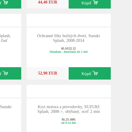
44,40 EUR
iť
Kúpiť
Splash,
Ochranné lišty bočných dverí, Suzuki
 časť
Splash, 2008-2014
85.SU22.22
Skladom - doručenie do 2 dní
52,90 EUR
iť
Kúpiť
Suzuki
Kryt motora a prevodovky, SUZUKI
Splash, 2008->, ohýbaný, oceľ 2 mm
85.23.1895
od 8-14 dní