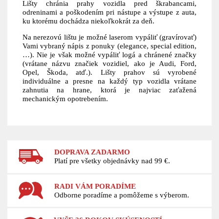
Lišty chránia prahy vozidla pred škrabancami,
odreninami a poškodením pri nástupe a výstupe z auta,
ku ktorému dochádza niekoľkokrát za deň.
Na nerezovú lištu je možné laserom vypáliť (gravírovať)
Vami vybraný nápis z ponuky (elegance, special edition,
…). Nie je však možné vypáliť logá a chránené značky
(vrátane názvu značiek vozidiel, ako je Audi, Ford,
Opel, Škoda, atď.). Lišty prahov sú vyrobené
individuálne a presne na každý typ vozidla vrátane
zahnutia na hrane, ktorá je najviac zaťažená
mechanickým opotrebením.
DOPRAVA ZADARMO
Platí pre všetky objednávky nad 99 €.
RADI VÁM PORADÍME
Odborne poradíme a pomôžeme s výberom.