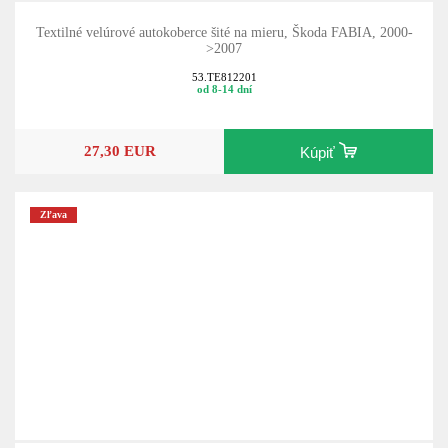
Textilné velúrové autokoberce šité na mieru, Škoda FABIA, 2000-
>2007
53.TE812201
od 8-14 dní
27,30 EUR
Kúpiť
Zľava