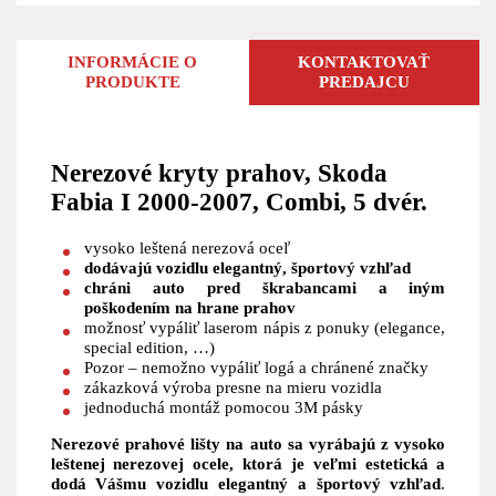
INFORMÁCIE O
KONTAKTOVAŤ
PRODUKTE
PREDAJCU
Nerezové kryty prahov, Skoda
Fabia I 2000-2007, Combi, 5 dvér.
vysoko leštená nerezová oceľ
dodávajú vozidlu elegantný, športový vzhľad
chráni auto pred škrabancami a iným
poškodením na hrane prahov
možnosť vypáliť laserom nápis z ponuky (elegance,
special edition, …)
Pozor – nemožno vypáliť logá a chránené značky
zákazková výroba presne na mieru vozidla
jednoduchá montáž pomocou 3M pásky
Nerezové prahové lišty na auto sa vyrábajú z vysoko
leštenej nerezovej ocele, ktorá je veľmi estetická a
dodá Vášmu vozidlu elegantný a športový vzhľad
.