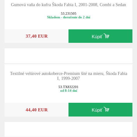
Gumová vaňa do kufra Škoda Fabia I, 2001-2008, Combi a Sedan
53.231505
Skladom - doručenie do 2 dní
37,40 EUR
Kúpiť
Textilné velúrové autokoberce-Premium šité na mieru, Škoda Fabia
I, 1999-2007
53.TX832201
od 8-14 dní
44,40 EUR
Kúpiť