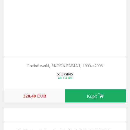
Predné svetlá, SKODA FABIA I, 1999->2008
53.LPSK05
od 1-3 dní
228,40 EUR
Kúpiť