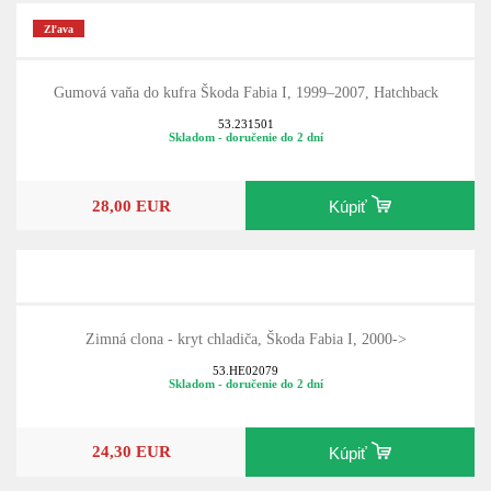
Zľava
Gumová vaňa do kufra Škoda Fabia I, 1999–2007, Hatchback
53.231501
Skladom - doručenie do 2 dní
28,00 EUR
Kúpiť
Zimná clona - kryt chladiča, Škoda Fabia I, 2000->
53.HE02079
Skladom - doručenie do 2 dní
24,30 EUR
Kúpiť