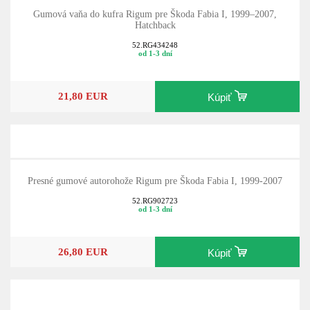
Gumová vaňa do kufra Rigum pre Škoda Fabia I, 1999–2007,
Hatchback
52.RG434248
od 1-3 dní
21,80 EUR
Kúpiť
Presné gumové autorohože Rigum pre Škoda Fabia I, 1999-2007
52.RG902723
od 1-3 dní
26,80 EUR
Kúpiť