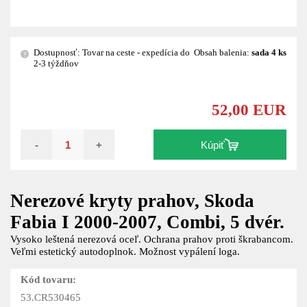
Dostupnosť: Tovar na ceste - expedícia do
Obsah balenia:
sada 4 ks
?
2-3 týždňov
52,00 EUR
-
+
Kúpiť
Nerezové kryty prahov, Skoda
Fabia I 2000-2007, Combi, 5 dvér.
Vysoko leštená nerezová oceľ. Ochrana prahov proti škrabancom.
Veľmi estetický autodoplnok. Možnost vypálení loga.
Kód tovaru:
53.CR530465