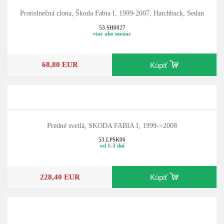
Protislnečná clona, Škoda Fabia I, 1999-2007, Hatchback, Sedan
53.SH0027
viac ako mesiac
68,80 EUR
Kúpiť
Predné svetlá, SKODA FABIA I, 1999->2008
53.LPSK06
od 1-3 dní
228,40 EUR
Kúpiť