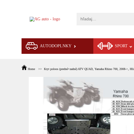
AUTODOPLNKY
SPORT
Home
Kryt poloos (predné+zadné) ATV QUAD, Yamaha Rhino 700, 2008->, Hl