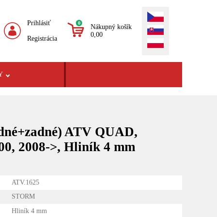
Prihlásiť
0
Nákupný košík
0,00
Registrácia
Y
redné+zadné) ATV QUAD,
0, 2008->, Hliník 4 mm
ATV.1625
STORM
Hliník 4 mm