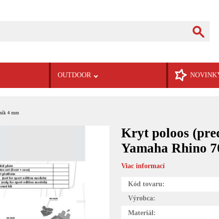
OUTDOOR
NOVINK
iník 4 mm
Kryt poloos (p
Yamaha Rhino 70
Viac informací
Kód tovaru:
Výrobca:
Materiál: