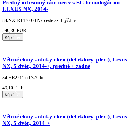
Predný ochranný rám nerez s EC homologáciou
LEXUS NX, 2014-
84.NX-R1470-03
Na ceste až 3 týždne
549,30 EUR
Kúpiť
Větrné clony - ofuky oken (deflektory, plexi), Lexus
NX, 5 dvér., 2014->, predné + zadné
84.HE2211
od 3-7 dní
49,10 EUR
Kúpiť
Větrné clony - ofuky oken (deflektory, plexi), Lexus
NX, 5 dvér., 2014->