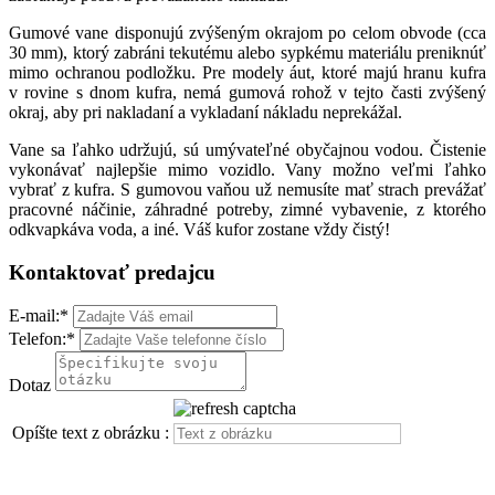
Gumové vane disponujú zvýšeným okrajom po celom obvode (cca
30 mm), ktorý zabráni tekutému alebo sypkému materiálu preniknúť
mimo ochranou podložku. Pre modely áut, ktoré majú hranu kufra
v rovine s dnom kufra, nemá gumová rohož v tejto časti zvýšený
okraj, aby pri nakladaní a vykladaní nákladu neprekážal.
Vane sa ľahko udržujú, sú umývateľné obyčajnou vodou. Čistenie
vykonávať najlepšie mimo vozidlo. Vany možno veľmi ľahko
vybrať z kufra. S gumovou vaňou už nemusíte mať strach prevážať
pracovné náčinie, záhradné potreby, zimné vybavenie, z ktorého
odkvapkáva voda, a iné. Váš kufor zostane vždy čistý!
Kontaktovať predajcu
E-mail:
*
Telefon:
*
Dotaz
Opíšte text z obrázku :