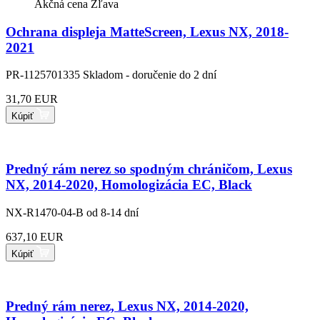
Akčná cena
Zľava
Ochrana displeja MatteScreen, Lexus NX, 2018-
2021
PR-1125701335
Skladom - doručenie do 2 dní
31,70 EUR
Kúpiť
Predný rám nerez so spodným chráničom, Lexus
NX, 2014-2020, Homologizácia EC, Black
NX-R1470-04-B
od 8-14 dní
637,10 EUR
Kúpiť
Predný rám nerez, Lexus NX, 2014-2020,