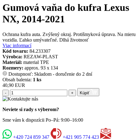
Gumová vaňa do kufra Lexus
NX, 2014-2021
Ochrana kufra auta. Zvýšený okraj. Protišmyková úprava. Na mieru
vozidla. Ľahko umývateľné. Dlhá životnosť
Viac informací
Kód tovaru:
84.233307
Výrobca:
REZAW-PLAST
Materiál:
material TPE
Rozmery:
approx. 93 x 134
Dostupnosť: Skladom - doručenie do 2 dní
?
Obsah balenia:
1 ks
40,90 EUR
-
+
Kúpiť
Neviete si rady s výberom?
Sme vám k dispozícii Po–Pá: 9:00–16:00
+420 724 859 347
+421 905 774 423