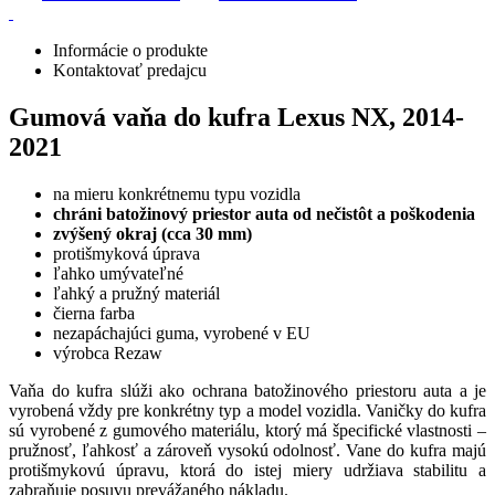
Informácie o produkte
Kontaktovať predajcu
Gumová vaňa do kufra Lexus NX, 2014-
2021
na mieru konkrétnemu typu vozidla
chráni batožinový priestor auta od nečistôt a poškodenia
zvýšený okraj (cca 30 mm)
protišmyková úprava
ľahko umývateľné
ľahký a pružný materiál
čierna farba
nezapáchajúci guma, vyrobené v EU
výrobca Rezaw
Vaňa do kufra slúži ako ochrana batožinového priestoru auta a je
vyrobená vždy pre konkrétny typ a model vozidla. Vaničky do kufra
sú vyrobené z gumového materiálu, ktorý má špecifické vlastnosti –
pružnosť, ľahkosť a zároveň vysokú odolnosť. Vane do kufra majú
protišmykovú úpravu, ktorá do istej miery udržiava stabilitu a
zabraňuje posuvu prevážaného nákladu.