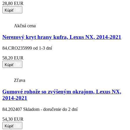
28,80 EUR
Kúpiť
Akčná cena
Nerezový kryt hrany kufra, Lexus NX, 2014-2021
84.CRO235999
od 1-3 dní
58,20 EUR
Kúpiť
Zľava
Gumové rohože so zvýšeným okrajom, Lexus NX,
2014-2021
84.202407
Skladom - doručenie do 2 dní
54,30 EUR
Kúpiť