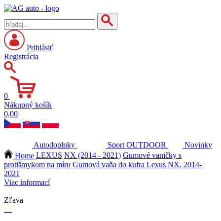
Prihlásiť
Registrácia
0
Nákupný košík
0,00
Autodoplnky
Sport
OUTDOOR
Novinky
Home
LEXUS
NX (2014 - 2021)
Gumové vaničky s
protišmykom na míru
Gumová vaňa do kufra Lexus NX, 2014-
2021
Viac informací
Zľava