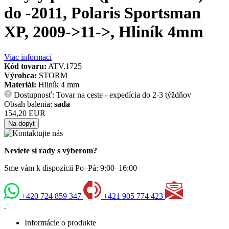
do -2011, Polaris Sportsman
XP, 2009->11->, Hliník 4mm
Viac informací
Kód tovaru:
ATV.1725
Výrobca:
STORM
Materiál:
Hliník 4 mm
Dostupnosť: Tovar na ceste - expedícia do 2-3 týždňov
?
Obsah balenia:
sada
154,20 EUR
Na dopyt
Neviete si rady s výberom?
Sme vám k dispozícii Po–Pá: 9:00–16:00
+420 724 859 347
+421 905 774 423
Informácie o produkte