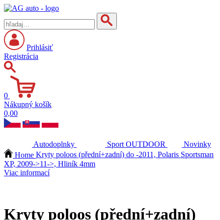
Prihlásiť
Registrácia
0
Nákupný košík
0,00
Autodoplnky
Sport
OUTDOOR
Novinky
Home
Kryty poloos (přední+zadní) do -2011, Polaris Sportsman
XP, 2009->11->, Hliník 4mm
Viac informací
Kryty poloos (přední+zadní)