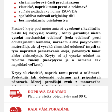
chráni motorové časti pred nárazom
elastické, napriek tomu pevné a nelámavé
spĺňajú požiadavky normy ISO-VDA
spoľahlivo nahradí originálny diel
bez montážneho príslušenstva
Plastové kryty pod motor auta sú
vyrobené z kvalitného
plastu tej najvyššej kvality , ktorý garantuje nielen
vysokú mechanickú odolnosť (teda odolnosť proti
odlietajúcemu kamenia, nárazom alebo posypovému
materiálu), ale aj
vysokú chemickú odolnosť (myslí sa
tým napríklad presakovanie oleja, pohonných hmôt
alebo elektrolytu). Kryty sú aj vysoko odolné na
teplotné zmeny (neovplyvní je a nemenia tak
napríklad veľkosť).
Kryty sú elastické, napriek tomu pevné a nelámavé.
Poskytujú tak dokonalú ochranu pri prípadných
nárazoch. Menej prenášajú zvuk z motorového
ústrojenstva do okolia i kabíny vozidla. V zimnom
období sa motor rýchlejšie zohreje, čo má vplyv na
DOPRAVA ZADARMO
jeho životnosť. Pri dlhšom státí dlhšie udrží teplotu.
Platí pre všetky objednávky nad 99 €.
Predlžujú životnosť alternátora, klinových remeňov,
napínacích kladiek a elektrických zariadení.
Udržujú
motor a jeho okolie v čistote. Spoľahlivo nahradí
RADI VÁM PORADÍME