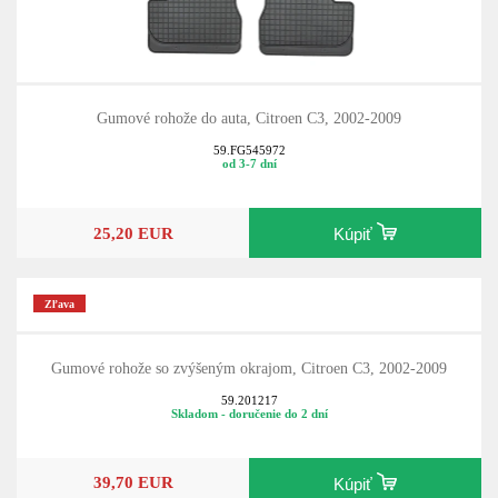
Gumové rohože do auta, Citroen C3, 2002-2009
59.FG545972
od 3-7 dní
25,20 EUR
Kúpiť
Zľava
Gumové rohože so zvýšeným okrajom, Citroen C3, 2002-2009
59.201217
Skladom - doručenie do 2 dní
39,70 EUR
Kúpiť