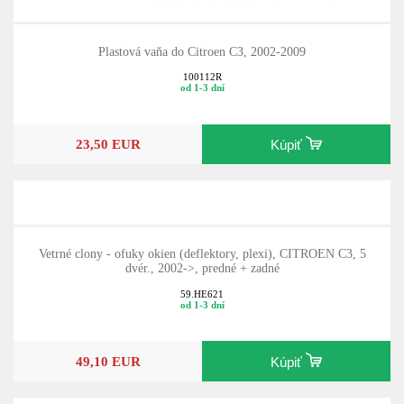
Plastová vaňa do Citroen C3, 2002-2009
100112R
od 1-3 dní
23,50 EUR
Kúpiť
Vetrné clony - ofuky okien (deflektory, plexi), CITROEN C3, 5
dvér., 2002->, predné + zadné
59.HE621
od 1-3 dní
49,10 EUR
Kúpiť