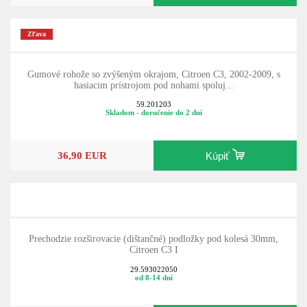
Zľava
Gumové rohože so zvýšeným okrajom, Citroen C3, 2002-2009, s
hasiacim prístrojom pod nohami spoluj...
59.201203
Skladom - doručenie do 2 dní
36,90 EUR
Kúpiť
Prechodzie rozširovacie (dištančné) podložky pod kolesá 30mm,
Citroen C3 I
29.593022050
od 8-14 dní