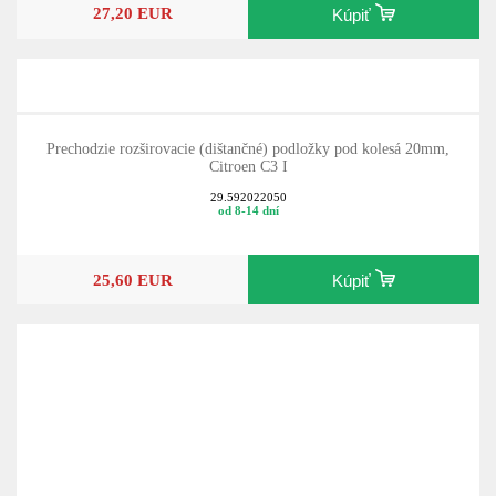
27,20 EUR
Kúpiť
Prechodzie rozširovacie (dištančné) podložky pod kolesá 20mm,
Citroen C3 I
29.592022050
od 8-14 dní
25,60 EUR
Kúpiť