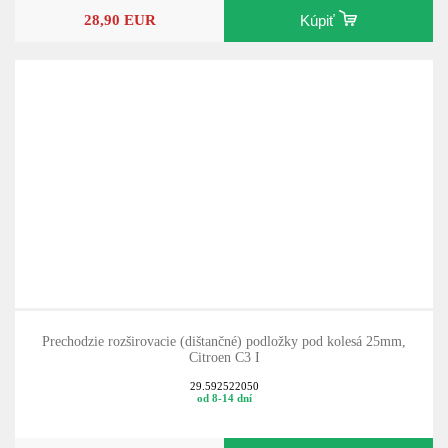
28,90 EUR
Kúpiť
Prechodzie rozširovacie (dištančné) podložky pod kolesá 25mm,
Citroen C3 I
29.592522050
od 8-14 dní