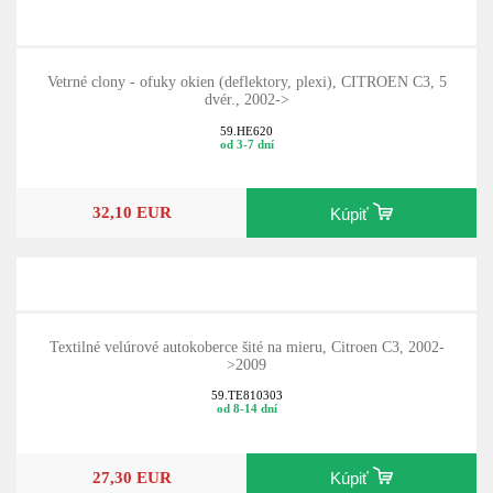
Vetrné clony - ofuky okien (deflektory, plexi), CITROEN C3, 5
dvér., 2002->
59.HE620
od 3-7 dní
32,10 EUR
Kúpiť
Textilné velúrové autokoberce šité na mieru, Citroen C3, 2002-
>2009
59.TE810303
od 8-14 dní
27,30 EUR
Kúpiť