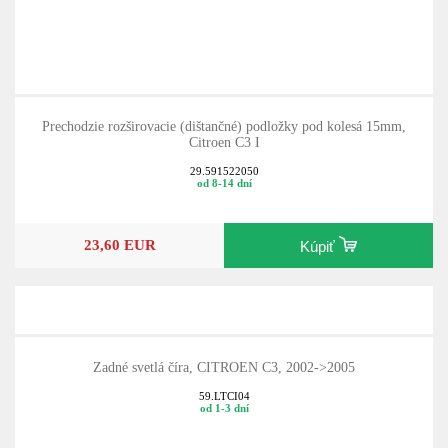
Prechodzie rozširovacie (dištančné) podložky pod kolesá 15mm,
Citroen C3 I
29.591522050
od 8-14 dní
23,60 EUR
Kúpiť
Zadné svetlá číra, CITROEN C3, 2002->2005
59.LTCI04
od 1-3 dní