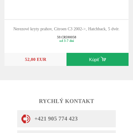
Nerezové kryty prahov, Citroen C3 2002->, Hatchback, 5 dvér.
59.CR590058
od 3-7 dní
52,00 EUR
Kúpiť
RYCHLÝ KONTAKT
+421 905 774 423