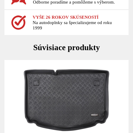
originálny diel. Balenie neobsahuje montovacie
Odborne poradíme a pomôžeme s výberom.
príslušenstvo.
VYŠE 26 ROKOV SKÚSENOSTÍ
Na autodoplnky sa špecializujeme od roku
1999
Súvisiace produkty