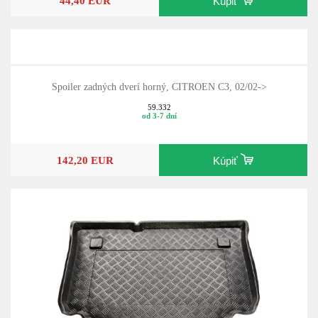
44,40 EUR
Kúpiť
Spoiler zadných dverí horný, CITROEN C3, 02/02->
59.332
od 3-7 dní
142,20 EUR
Kúpiť