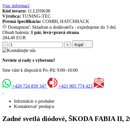
Viac informací
Kód tovaru:
11.LDSK08
Výrobca:
TUNING-TEC
Presná špecifikácia:
COMBI, HATCHBACK
Dostupnosť: Skladom u dodávateľa - expedujeme do 3 dní.
?
Obsah balenia:
1 pár, levá+pravá strana
284,40 EUR
-
+
Kúpiť
Neviete si rady s výberom?
Sme vám k dispozícii Po–Pá: 9:00–16:00
+420 724 859 347
+421 905 774 423
Informácie o produkte
Kontaktovať predajcu
Zadné svetlá diódové, ŠKODA FABIA II