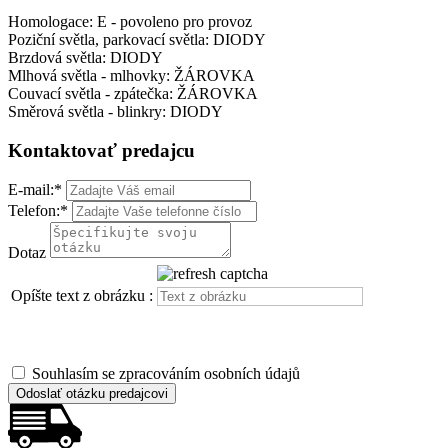
Homologace: E - povoleno pro provoz
Poziční světla, parkovací světla: DIODY
Brzdová světla: DIODY
Mlhová světla - mlhovky: ŽÁROVKA
Couvací světla - zpátečka: ŽÁROVKA
Směrová světla - blinkry: DIODY
Kontaktovať predajcu
E-mail:
*
Telefon:
*
Dotaz
Opíšte text z obrázku :
Souhlasím se zpracováním osobních údajů
Odoslať otázku predajcovi