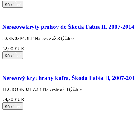
Kúpiť
Nerezové kryty prahov do Škoda Fabia II, 2007-201
52.SK03P4OLP
Na ceste až 3 týždne
52,00 EUR
Kúpiť
Nerezový kryt hrany kufra, Škoda Fabia II, 2007-20
11.CROSK02HZ2B
Na ceste až 3 týždne
74,30 EUR
Kúpiť