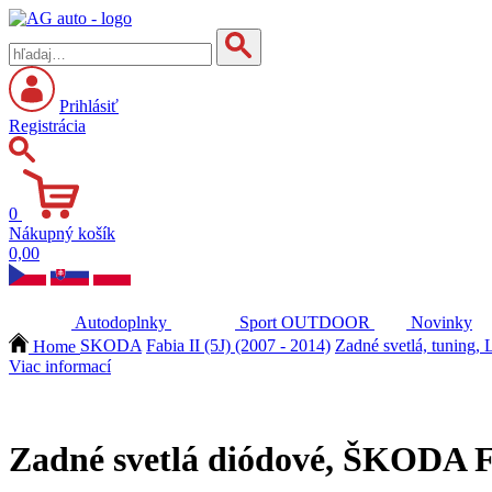
Prihlásiť
Registrácia
0
Nákupný košík
0,00
Autodoplnky
Sport
OUTDOOR
Novinky
Home
SKODA
Fabia II (5J) (2007 - 2014)
Zadné svetlá, tuning
Viac informací
Zadné svetlá diódové, ŠKODA