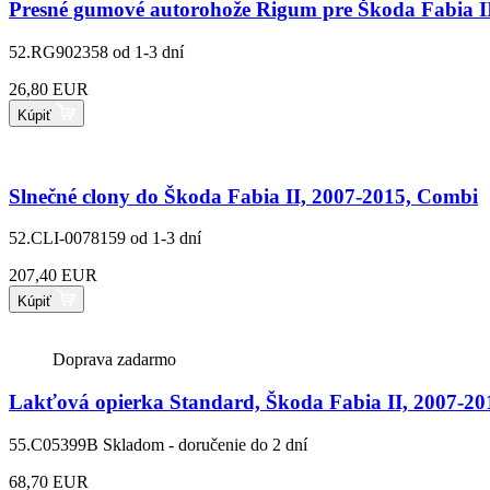
Presné gumové autorohože Rigum pre Škoda Fabia I
52.RG902358
od 1-3 dní
26,80 EUR
Kúpiť
Slnečné clony do Škoda Fabia II, 2007-2015, Combi
52.CLI-0078159
od 1-3 dní
207,40 EUR
Kúpiť
Doprava zadarmo
Lakťová opierka Standard, Škoda Fabia II, 2007-20
55.C05399B
Skladom - doručenie do 2 dní
68,70 EUR