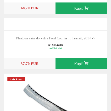
68,70 EUR
Kúpiť
Plastová vaňa do kufra Ford Courier II Transit, 2014 ->
63.100448B
od 3-7 dní
37,70 EUR
Kúpiť
Akčná cena