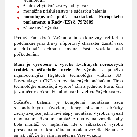
žiadne zbytočné zvary, ladný tvar
montážne príslušenstvo je súčasťou balenia
homologované podľa nariadenia Európskeho
parlamentu a Rady (ES) č. 79/2009
zákazková výroba
Predný rám dodá Vášmu autu exkluzívny vzhľad a
podčiarkne jeho dravý a športový charakter. Zaistí však
aj dokonalú ochranu prednej časti vozidla pred
poškodením.
Rám je vyrobený z vysoko kvalitných nerezových
trubiek z ušľachtilej ocele.
Pri výrobe sa používa
najmodernejšia Hightech technológia vrátane 3D-
Laseranlage a CNC strojov riadených počítačom. Tieto
technológie umožňujú vyrobiť rám z jedného kusu, čím
je zaručený dokonalý ladný tvar bez zbytočných zvarov.
Súčasťou balenia je kompletná montážna sada
s podrobným návodom, ktorý obsahuje obrázky
zachytávajúce jednotlivé etapy montáže. Výrobca využil
maximálne pôvodné montážne otvory na vozidle, aby
bola montáž čo najľahšia. Ide o zákazkovú výrobu
presne na mieru konkrétnemu modelu vozidla. Nemusíte
sa tak báť, že by rám nesedel na Vaše vozidlo.