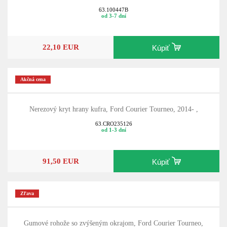
63.100447B
od 3-7 dní
22,10 EUR
Kúpiť
Akčná cena
Nerezový kryt hrany kufra, Ford Courier Tourneo, 2014- ,
63.CRO235126
od 1-3 dní
91,50 EUR
Kúpiť
Zľava
Gumové rohože so zvýšeným okrajom, Ford Courier Tourneo,