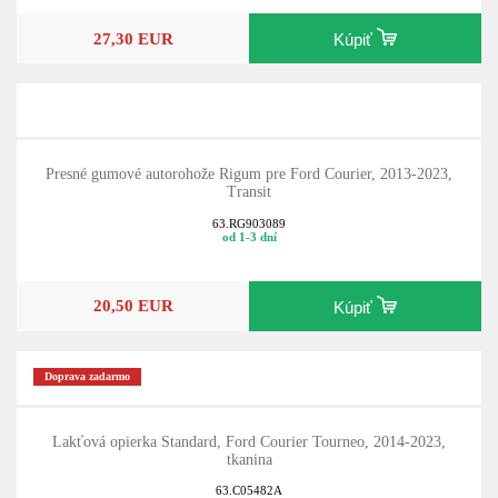
27,30 EUR
Kúpiť
Presné gumové autorohože Rigum pre Ford Courier, 2013-2023,
Transit
63.RG903089
od 1-3 dní
20,50 EUR
Kúpiť
Doprava zadarmo
Lakťová opierka Standard, Ford Courier Tourneo, 2014-2023,
tkanina
63.C05482A