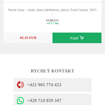
Vetrné clony - ofuky okien (deflektory, plexi), Ford Courier, 2013-
>
63.HE2151
od 3-7 dní
49,10 EUR
Kúpiť
RYCHLÝ KONTAKT
+421 905 774 423
+420 724 859 347