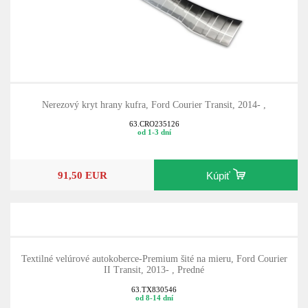
Nerezový kryt hrany kufra, Ford Courier Transit, 2014- ,
63.CRO235126
od 1-3 dní
91,50 EUR
Kúpiť
Textilné velúrové autokoberce-Premium šité na mieru, Ford Courier
II Transit, 2013- , Predné
63.TX830546
od 8-14 dní