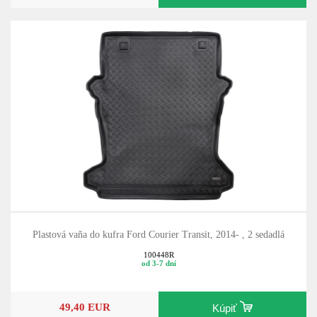
Plastová vaňa do kufra Ford Courier Transit, 2014- , 2 sedadlá
100448R
od 3-7 dní
49,40 EUR
Kúpiť