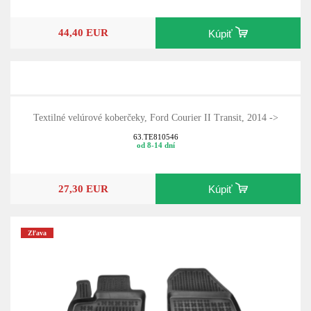
44,40 EUR
Kúpiť
Textilné velúrové koberčeky, Ford Courier II Transit, 2014 ->
63.TE810546
od 8-14 dní
27,30 EUR
Kúpiť
Zľava