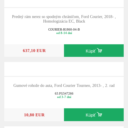
Predný rám nerez so spodným chráničom, Ford Courier, 2018- ,
Homologizácia EC, Black
COURIER-R1860-04-B
od 8-14 dní
637,10 EUR
Kúpiť
Gumové rohože do auta, Ford Courier Tourneo, 2013- , 2. rad
63.FG547266
od 3-7 dní
10,80 EUR
Kúpiť