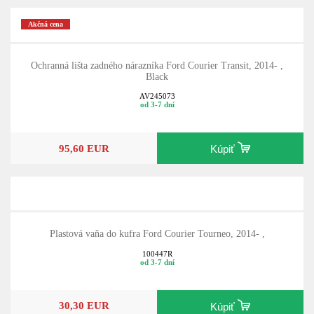
Akčná cena
Ochranná lišta zadného nárazníka Ford Courier Transit, 2014- ,
Black
AV245073
od 3-7 dní
95,60 EUR
Kúpiť
Plastová vaňa do kufra Ford Courier Tourneo, 2014- ,
100447R
od 3-7 dní
30,30 EUR
Kúpiť