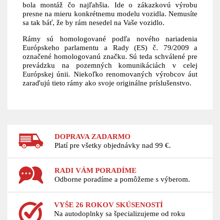
bola montáž čo najľahšia. Ide o zákazkovú výrobu
presne na mieru konkrétnemu modelu vozidla. Nemusíte
sa tak báť, že by rám nesedel na Vaše vozidlo.
Rámy sú homologované podľa nového nariadenia
Európskeho parlamentu a Rady (ES) č. 79/2009 a
označené homologovanú značku. Sú teda schválené pre
prevádzku na pozemných komunikáciách v celej
Európskej únii. Niekoľko renomovaných výrobcov áut
zaraďujú tieto rámy ako svoje originálne príslušenstvo.
DOPRAVA ZADARMO
Platí pre všetky objednávky nad 99 €.
RADI VÁM PORADÍME
Odborne poradíme a pomôžeme s výberom.
VYŠE 26 ROKOV SKÚSENOSTÍ
Na autodoplnky sa špecializujeme od roku