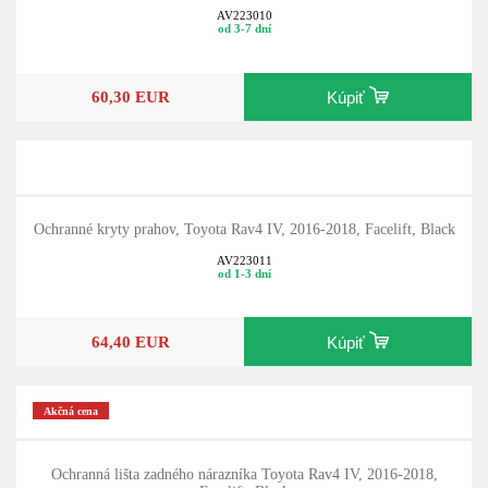
Silver
AV223010
od 3-7 dní
60,30 EUR
Kúpiť
Ochranné kryty prahov, Toyota Rav4 IV, 2016-2018, Facelift, Black
AV223011
od 1-3 dní
64,40 EUR
Kúpiť
Akčná cena