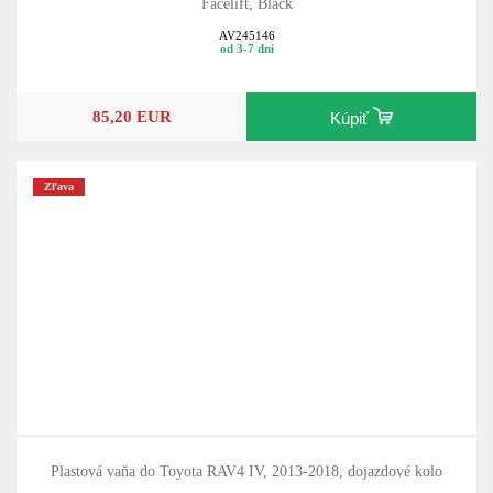
Ochranná lišta zadného nárazníka Toyota Rav4 IV, 2016-2018,
Facelift, Black
AV245146
od 3-7 dní
85,20 EUR
Kúpiť
Zľava