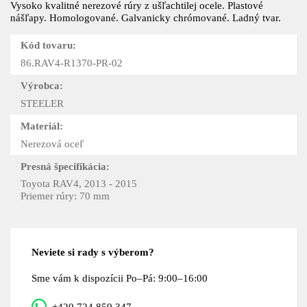
Vysoko kvalitné nerezové rúry z ušľachtilej ocele. Plastové
nášľapy. Homologované. Galvanicky chrómované. Ladný tvar.
Kód tovaru:
86.RAV4-R1370-PR-02
Výrobca:
STEELER
Materiál:
Nerezová oceľ
Presná špecifikácia:
Toyota RAV4, 2013 - 2015
Priemer rúry: 70 mm
Neviete si rady s výberom?
Sme vám k dispozícii Po–Pá: 9:00–16:00
+420 724 859 347