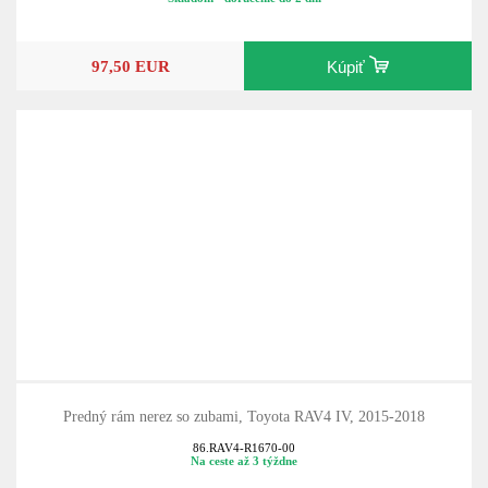
86.LA560
Skladom - doručenie do 2 dní
97,50 EUR
Kúpiť
Predný rám nerez so zubami, Toyota RAV4 IV, 2015-2018
86.RAV4-R1670-00
Na ceste až 3 týždne