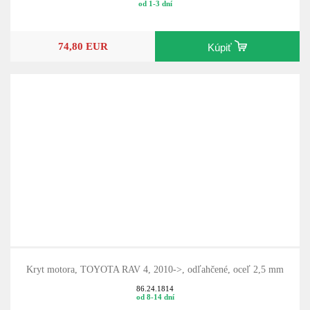
86.CRO235277
od 1-3 dní
74,80 EUR
Kúpiť
Kryt motora, TOYOTA RAV 4, 2010->, odľahčené, oceľ 2,5 mm
86.24.1814