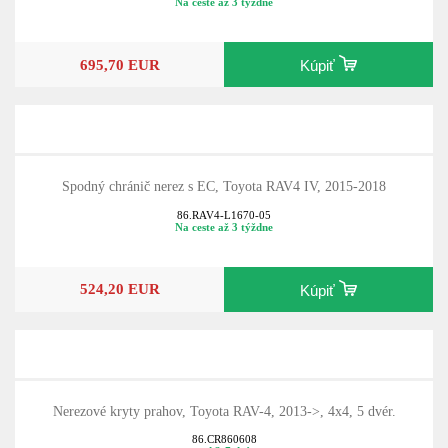
86.RAV4-L1670-07
Na ceste až 3 týždne
695,70 EUR
Kúpiť
Spodný chránič nerez s EC, Toyota RAV4 IV, 2015-2018
86.RAV4-L1670-05
Na ceste až 3 týždne
524,20 EUR
Kúpiť
Nerezové kryty prahov, Toyota RAV-4, 2013->, 4x4, 5 dvér.