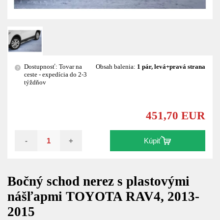
Dostupnosť: Tovar na
Obsah balenia:
1 pár, levá+pravá strana
?
ceste - expedícia do 2-3
týždňov
451,70 EUR
-
+
Kúpiť
Bočný schod nerez s plastovými
nášľapmi TOYOTA RAV4, 2013-
2015