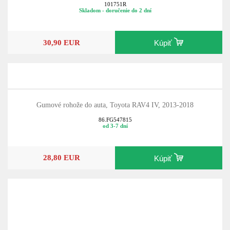
Plastová vaňa do Toyota RAV4 IV, 2013-2018, dojazdové kolo
101751R
Skladom - doručenie do 2 dní
30,90 EUR
Kúpiť
Gumové rohože do auta, Toyota RAV4 IV, 2013-2018
86.FG547815
od 3-7 dní
28,80 EUR
Kúpiť