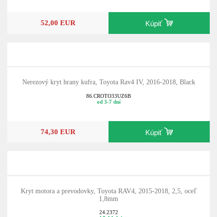
52,00 EUR
Kúpiť
Nerezový kryt hrany kufra, Toyota Rav4 IV, 2016-2018, Black
86.CROTO33UZ6B
od 3-7 dní
74,30 EUR
Kúpiť
Kryt motora a prevodovky, Toyota RAV4, 2015-2018, 2,5, oceľ
1,8mm
24.2372