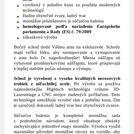
vyrobený z jedného kusu za použitia moderných
technológií
žiadne zbytočné zvary, ladný tvar
montážne príslušenstvo je súčasťou balenia
homologované podľa nariadenia Európskeho
parlamentu a Rady (ES) č. 79/2009
zákazková výroba
Bočný schod dodá Vášmu autu na exkluzivite. Schody
majú veľkú šírku, aby nastupovanie a vystupovanie
z auta bolo čo najpohodlnejšie! Miesta nášľapu sú
vybavené protišmykovými nášľapmi, ktoré prispievajú
k lepšej stabilite počas nástupu a výstupu.
Schod je vyrobený z vysoko kvalitných nerezových
trubiek z ušľachtilej ocele.
Pri výrobe sa používa
najmodernejšia Hightech technológia vrátane 3D-
Laseranlage a CNC strojov riadených počítačom. Tieto
technológie umožňujú vyrobiť rám z jedného kusu, čím
je zaručený dokonalý ladný tvar bez zbytočných zvarov.
Súčasťou balenia je kompletná montážna sada
s podrobným návodom, ktorý obsahuje obrázky
zachytávajúce jednotlivé etapy montáže. Výrobca využil
maximálne pôvodné montážne otvory na vozidle, aby