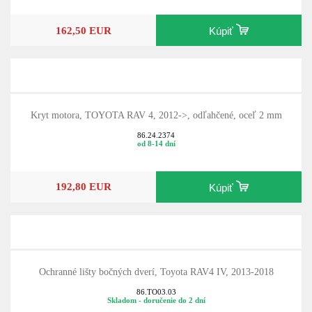
od 8-14 dní
162,50 EUR
Kúpiť
Kryt motora, TOYOTA RAV 4, 2012->, odľahčené, oceľ 2 mm
86.24.2374
od 8-14 dní
192,80 EUR
Kúpiť
Ochranné lišty bočných dverí, Toyota RAV4 IV, 2013-2018
86.TO03.03