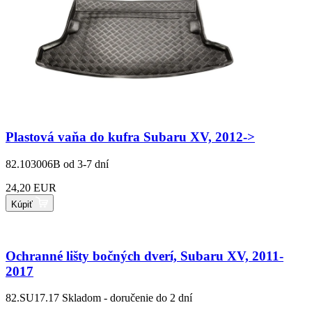
Plastová vaňa do kufra Subaru XV, 2012->
82.103006B
od 3-7 dní
24,20 EUR
Kúpiť
Ochranné lišty bočných dverí, Subaru XV, 2011-
2017
82.SU17.17
Skladom - doručenie do 2 dní