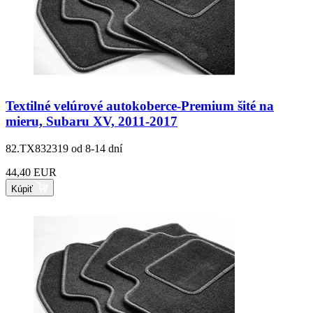
Textilné velúrové autokoberce-Premium šité na
mieru, Subaru XV, 2011-2017
82.TX832319
od 8-14 dní
44,40 EUR
Kúpiť