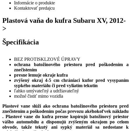
Informácie o produkte
Kontaktovať predajcu
Plastová vaňa do kufra Subaru XV, 2012-
>
Špecifikácia
BEZ PROTISKLZOVÉ ÚPRAVY
ochrana batožinového priestoru pred poškodením a
znečistením
presne lemuje okraje kufra
zvýšený okraj 4-5 cm chrániaci kufor pred vysypaním
sypkého materiálu či pred vyliatím tekutín
ľahko umývateľný a udržiavateľný
možné čistiť mimo vozidla
Plastové vane slúži ako ochrana batožinového priestoru pred
znečistením a poškodením počas prevozu akéhokoľvek nákladu
. Plastové vane do kufra presne kopírujú batožinový priestor
vášho automobilu a
disponujú zvýšeným okrajom po celom
obvode, takže tekutý ani sypký materiál sa nedostane k