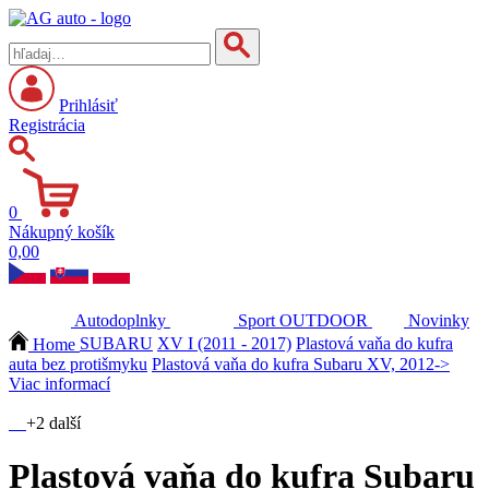
Prihlásiť
Registrácia
0
Nákupný košík
0,00
Autodoplnky
Sport
OUTDOOR
Novinky
Home
SUBARU
XV I (2011 - 2017)
Plastová vaňa do kufra
auta bez protišmyku
Plastová vaňa do kufra Subaru XV, 2012->
Viac informací
+2 další
Plastová vaňa do kufra Subaru