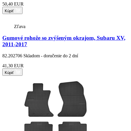
50,40 EUR
Kúpiť
Zľava
Gumové rohože so zvýšeným okrajom, Subaru XV,
2011-2017
82.202706
Skladom - doručenie do 2 dní
41,30 EUR
Kúpiť