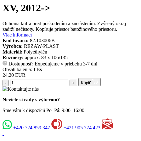
XV, 2012->
Ochrana kufra pred poškodením a znečistením. Zvýšený okraj
zadrží nečistoty. Kopíruje priestor batožinového priestoru.
Viac informací
Kód tovaru:
82.103006B
Výrobca:
REZAW-PLAST
Materiál:
Polyethylén
Rozmery:
approx. 83 x 106/135
Dostupnosť: Expedujeme v priebehu 3-7 dní
?
Obsah balenia:
1 ks
24,20 EUR
-
+
Kúpiť
Neviete si rady s výberom?
Sme vám k dispozícii Po–Pá: 9:00–16:00
+420 724 859 347
+421 905 774 423