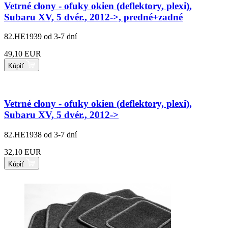
Vetrné clony - ofuky okien (deflektory, plexi),
Subaru XV, 5 dvér., 2012->, predné+zadné
82.HE1939
od 3-7 dní
49,10 EUR
Kúpiť
Vetrné clony - ofuky okien (deflektory, plexi),
Subaru XV, 5 dvér., 2012->
82.HE1938
od 3-7 dní
32,10 EUR
Kúpiť