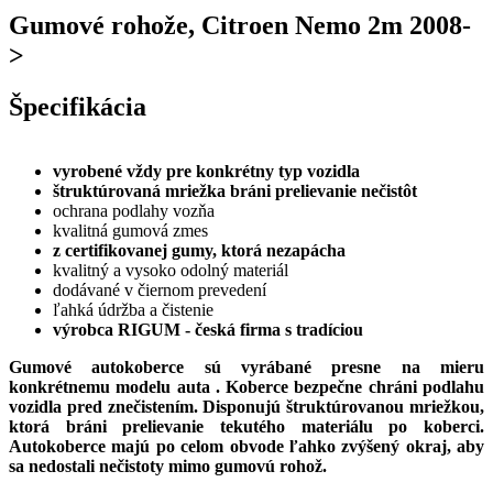
Gumové rohože, Citroen Nemo 2m 2008-
>
Špecifikácia
vyrobené vždy pre konkrétny typ vozidla
štruktúrovaná mriežka bráni prelievanie nečistôt
ochrana podlahy vozňa
kvalitná gumová zmes
z certifikovanej gumy, ktorá nezapácha
kvalitný a vysoko odolný materiál
dodávané v čiernom prevedení
ľahká údržba a čistenie
výrobca RIGUM - česká firma s tradíciou
Gumové autokoberce sú vyrábané presne na mieru
konkrétnemu modelu auta .
Koberce bezpečne chráni podlahu
vozidla pred znečistením. Disponujú štruktúrovanou mriežkou,
ktorá bráni prelievanie tekutého materiálu po koberci.
Autokoberce majú po celom obvode ľahko zvýšený okraj, aby
sa nedostali nečistoty mimo gumovú rohož.