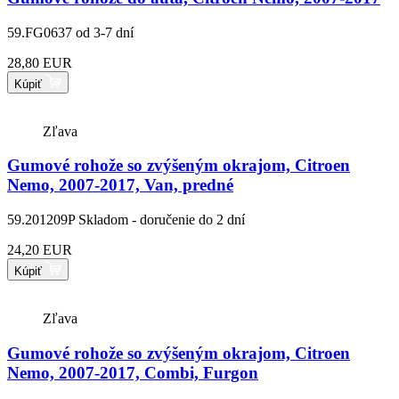
59.FG0637
od 3-7 dní
28,80 EUR
Kúpiť
Zľava
Gumové rohože so zvýšeným okrajom, Citroen
Nemo, 2007-2017, Van, predné
59.201209P
Skladom - doručenie do 2 dní
24,20 EUR
Kúpiť
Zľava
Gumové rohože so zvýšeným okrajom, Citroen
Nemo, 2007-2017, Combi, Furgon