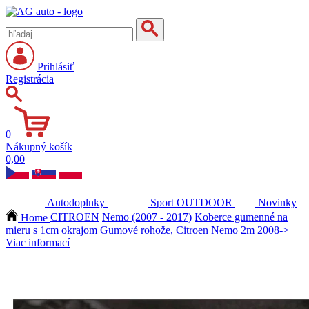
Prihlásiť
Registrácia
0
Nákupný košík
0,00
Autodoplnky
Sport
OUTDOOR
Novinky
Home
CITROEN
Nemo (2007 - 2017)
Koberce gumenné na
mieru s 1cm okrajom
Gumové rohože, Citroen Nemo 2m 2008->
Viac informací