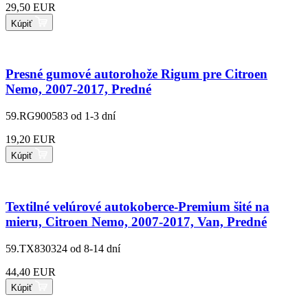
29,50 EUR
Kúpiť
Presné gumové autorohože Rigum pre Citroen
Nemo, 2007-2017, Predné
59.RG900583
od 1-3 dní
19,20 EUR
Kúpiť
Textilné velúrové autokoberce-Premium šité na
mieru, Citroen Nemo, 2007-2017, Van, Predné
59.TX830324
od 8-14 dní
44,40 EUR
Kúpiť